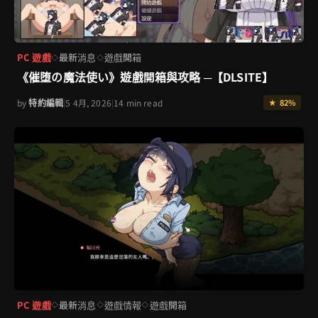
PC 遊戲
最新消息
遊戲開箱
◇
◇
《催堕の魔法使い》遊戲開箱與攻略 ─【DLSITE】
by
特約編輯
|
5 4月, 2026
|
14 min read
★ 82%
PC 遊戲
最新消息
遊戲情報
遊戲開箱
◇
◇
◇