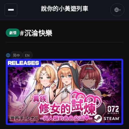
說你的小黃遊列車
▾
#沉淪快樂
劇情
简中
EN