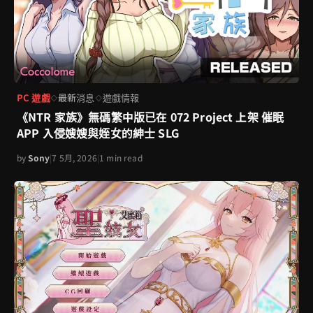
PC 遊戲
最新消息
遊戲情報
◇
◇
《NTR 家族》無碼繁中版已在 072 Project 上架 催眠
APP 入侵嫂嫂與姪女的紳士 SLG
by
Sony
|
7 5月, 2026
|
1 min read