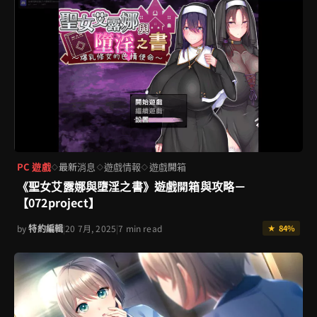
PC 遊戲
最新消息
遊戲情報
遊戲開箱
◇
◇
◇
《聖女艾露娜與墮淫之書》遊戲開箱與攻略－
【072project】
by
特約編輯
|
20 7月, 2025
|
7 min read
★ 84%