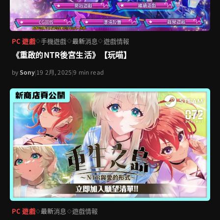
PC 遊戲
手機遊戲
最新消息
遊戲情報
◇
◇
◇
《重啟的NTR後宮生活》【玩喵】
by
Sony
|
19 2月, 2025
|
9 min read
PC 遊戲
最新消息
遊戲情報
◇
◇