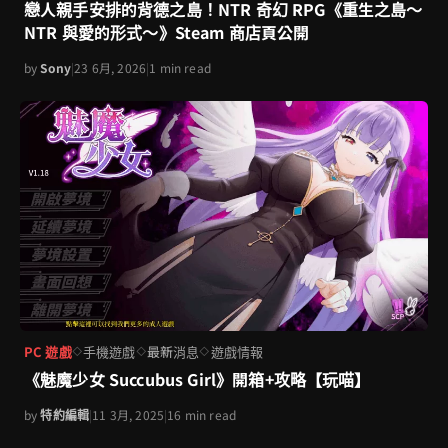
戀人親手安排的背德之島！NTR 奇幻 RPG《重生之島～
NTR 與愛的形式～》Steam 商店頁公開
by
Sony
|
23 6月, 2026
|
1 min read
PC 遊戲
手機遊戲
最新消息
遊戲情報
◇
◇
◇
《魅魔少女 Succubus Girl》開箱+攻略【玩喵】
by
特約編輯
|
11 3月, 2025
|
16 min read