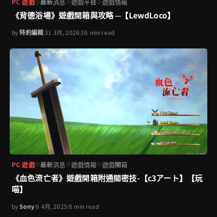
PC 遊戲
最新消息
遊戲平台
遊戲情報
◇
◇
◇
《背德浴場》遊戲開箱與攻略 ─【LewdLoco】
by
特約編輯
|
31 3月, 2026
|
16 min read
PC 遊戲
最新消息
遊戲情報
遊戲開箱
◇
◇
◇
《血色流亡者》遊戲開箱附通關密技-【c3アート】【玩
喵】
by
Sony
|
6 4月, 2025
|
8 min read