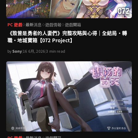
PC 遊戲
最新消息
遊戲情報
遊戲開箱
◇
◇
◇
《致曾是勇者的人妻們》完整攻略與心得｜全結局・轉
職・地城寶箱【072 Project】
by
Sony
|
16 6月, 2026
|
3 min read
PC 遊戲
最新消息
遊戲開箱
◇
◇