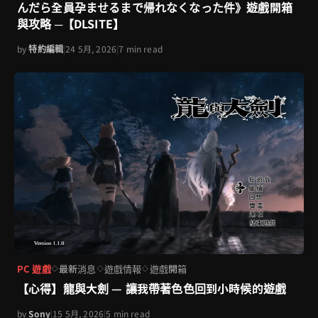
んだら全員孕ませるまで帰れなくなった件》遊戲開箱
與攻略 ─【DLSITE】
by
特約編輯
|
24 5月, 2026
|
7 min read
PC 遊戲
最新消息
遊戲情報
遊戲開箱
◇
◇
◇
【心得】龍與大劍 — 讓我帶著色色回到小時候的遊戲
by
Sony
|
15 5月, 2026
|
5 min read