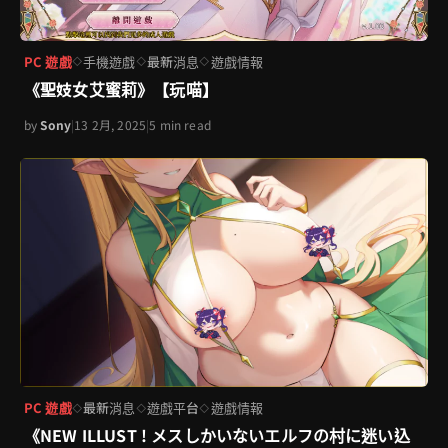
PC 遊戲
手機遊戲
最新消息
遊戲情報
◇
◇
◇
《聖妓女艾蜜莉》【玩喵】
by
Sony
|
13 2月, 2025
|
5 min read
PC 遊戲
最新消息
遊戲平台
遊戲情報
◇
◇
◇
《NEW ILLUST ! メスしかいないエルフの村に迷い込