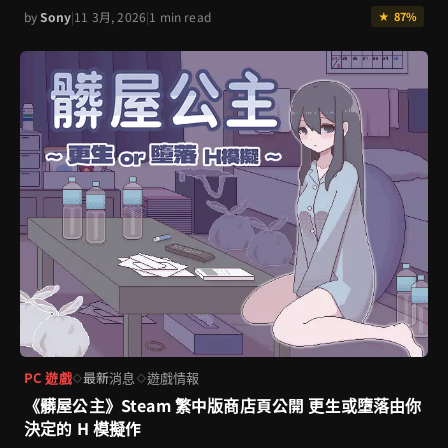
by
Sony
|
11 3月, 2026
|
1 min read
★ 87%
PC 遊戲
最新消息
遊戲情報
◇
◇
《髒屋公主》Steam 繁中版商店頁公開 更生或墮落由你
決定的 H 模擬作