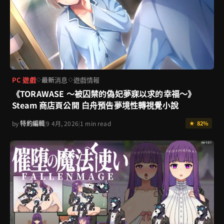
PC 遊戲
最新消息
遊戲情報
◇
◇
《TORAWASE ～被囚禁的偽妃夢寐以求的幸福～》
Steam 商店頁公開 白舟預告夢境性轉視覺小說
by
特約編輯
|
9 4月, 2026
|
1 min read
★ 82%