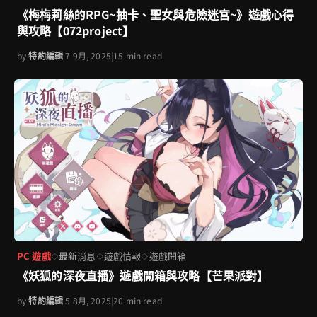
《梅梅莉絲的RPG~抽卡、聖女與危險迷宮~》遊戲心得
與攻略【072project】
by
特約編輯
|
7 9月, 2025
|
15 min read
PC 遊戲
最新消息
遊戲情報
遊戲開箱
◇
◇
◇
《妖狐的深夜直播》遊戲開箱與攻略【芒果派對】
by
特約編輯
|
5 8月, 2025
|
20 min read