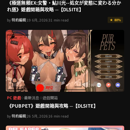
《極道無頼EX:女警・鮎川光--処女が変態に変わる分か
れ道》遊戲開箱與攻略 ─【DLSITE】
by
特約編輯
|
19 6月, 2026
|
31 min read
★ 80%
PC 遊戲
最新消息
遊戲開箱
◇
◇
《PUBPET》遊戲開箱與攻略 ─【DLSITE】
by
特約編輯
|
26 5月, 2026
|
16 min read