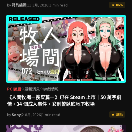
by
特約編輯
|
11 3月, 2026
|
1 min read
★ 86%
PC 遊戲
最新消息
遊戲情報
◇
◇
《人間牧場ー搜查篇ー》已在 Steam 上市｜50 萬字劇
情・34 個成人事件・女刑警臥底地下牧場
by
Sony
|
2 8月, 2026
|
1 min read
★ 85%