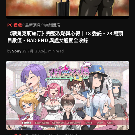
PC 遊戲
最新消息
遊戲開箱
◇
◇
《戰鬼克莉絲汀》完整攻略與心得｜18 委託・28 場頭
目數值・BAD END 與處女通關全收錄
by
Sony
|
29 7月, 2026
|
1 min read