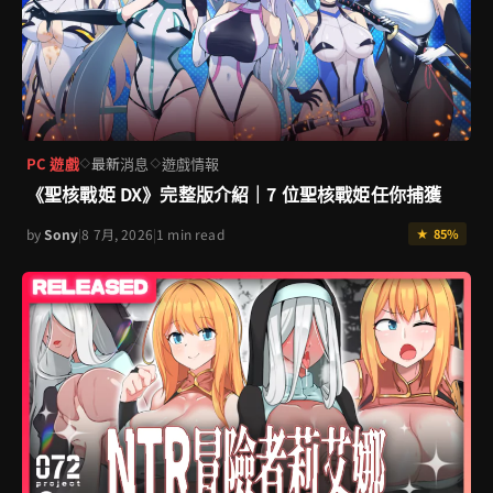
PC 遊戲
最新消息
遊戲情報
◇
◇
《聖核戰姫 DX》完整版介紹｜7 位聖核戰姫任你捕獲
by
Sony
|
8 7月, 2026
|
1 min read
★ 85%