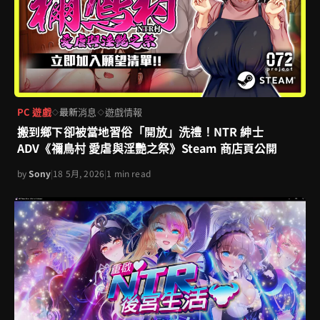
PC 遊戲
最新消息
遊戲情報
◇
◇
搬到鄉下卻被當地習俗「開放」洗禮！NTR 紳士
ADV《禰鳥村 愛虐與淫艷之祭》Steam 商店頁公開
by
Sony
|
18 5月, 2026
|
1 min read