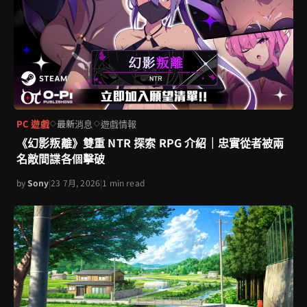
PC 遊戲
最新消息
遊戲情報
◇
◇
《幻影叛離》雙重 NTR 探索 RPG 介紹｜忠實從者被兩
名敵間諜各個擊破
by
Sony
|
23 7月, 2026
|
1 min read