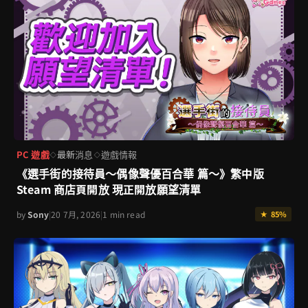
PC 遊戲
最新消息
遊戲情報
◇
◇
《選手街的接待員～偶像聲優百合華 篇～》繁中版
Steam 商店頁開放 現正開放願望清單
by
Sony
|
20 7月, 2026
|
1 min read
★ 85%