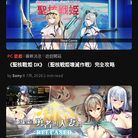
PC 遊戲
最新消息
遊戲開箱
◇
◇
《聖核戰姫 DX》（聖核戦姫壊滅作戦）完全攻略
by
Sony
|
8 7月, 2026
|
1 min read