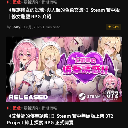
PC 遊戲
最新消息
遊戲情報
◇
◇
《異族修女的試煉~與人類的色色交流~》Steam 繁中版
｜修女雌墮 RPG 介紹
by
Sony
|
13 8月, 2025
|
1 min read
★ 93%
PC 遊戲
最新消息
遊戲情報
◇
◇
《艾蕾娜的侍奉誘惑!!》Steam 繁中無碼版上架 072
Project 紳士探索 RPG 正式開賣