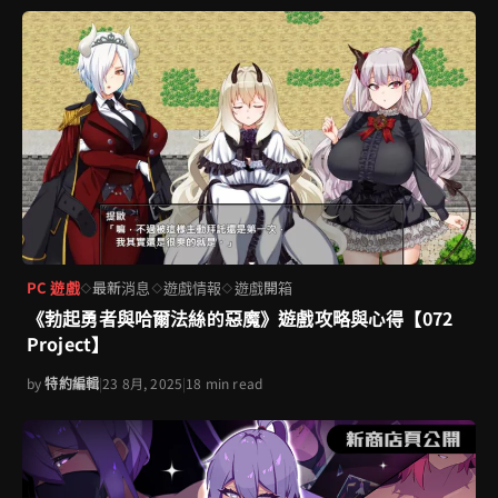
PC 遊戲
最新消息
遊戲情報
遊戲開箱
◇
◇
◇
《勃起勇者與哈爾法絲的惡魔》遊戲攻略與心得【072
Project】
by
特約編輯
|
23 8月, 2025
|
18 min read