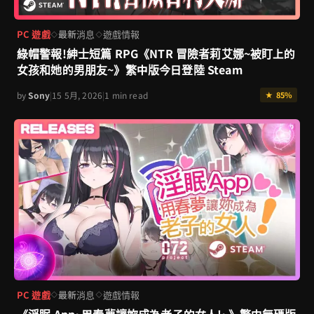
PC 遊戲
最新消息
遊戲情報
◇
◇
綠帽警報!紳士短篇 RPG《NTR 冒險者莉艾娜~被盯上的
女孩和她的男朋友~》繁中版今日登陸 Steam
by
Sony
|
15 5月, 2026
|
1 min read
★ 85%
PC 遊戲
最新消息
遊戲情報
◇
◇
《淫眠 App~用春夢讓妳成為老子的女人!~》繁中無碼版