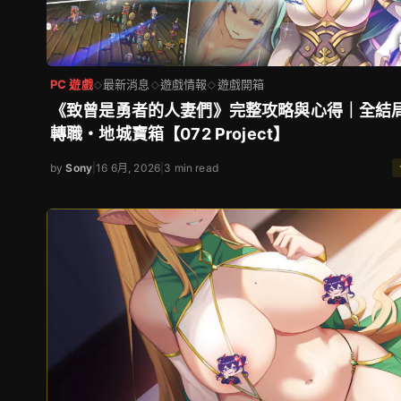
PC 遊戲
最新消息
遊戲情報
遊戲開箱
◇
◇
◇
《致曾是勇者的人妻們》完整攻略與心得｜全結
轉職・地城寶箱【072 Project】
by
Sony
|
16 6月, 2026
|
3 min read