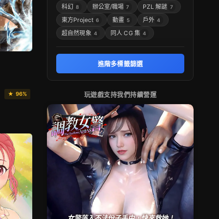
科幻
辦公室/職場
PZL 解謎
8
7
7
東方Project
動畫
戶外
6
5
4
超自然現象
同人 CG 集
4
4
進階多標籤篩選
】
★ 96%
玩遊戲支持我們持續營運