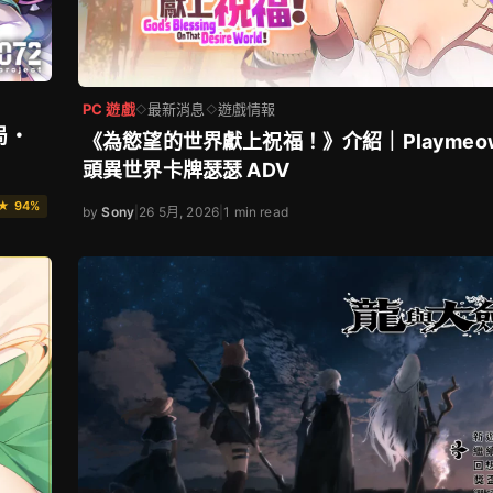
PC 遊戲
最新消息
遊戲情報
◇
◇
局・
《為慾望的世界獻上祝福！》介紹｜Playmeo
頭異世界卡牌瑟瑟 ADV
★ 94%
by
Sony
|
26 5月, 2026
|
1 min read