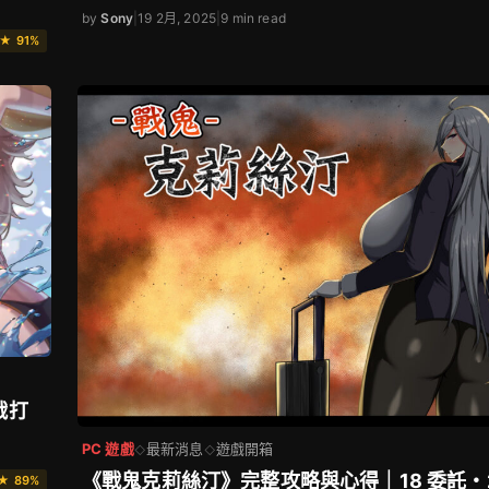
by
Sony
|
19 2月, 2025
|
9 min read
★ 91%
戰打
PC 遊戲
最新消息
遊戲開箱
◇
◇
《戰鬼克莉絲汀》完整攻略與心得｜18 委託・2
★ 89%