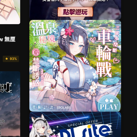
w 無厘
★ 93%