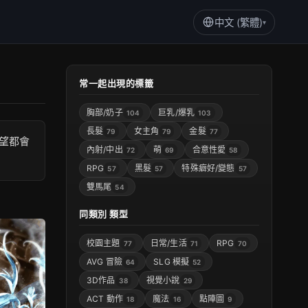
中文 (繁體)
▾
常一起出現的標籤
胸部/奶子
巨乳/爆乳
104
103
長髮
女主角
金髮
79
79
77
望都會
內射/中出
萌
合意性愛
72
69
58
RPG
黑髮
特殊癖好/變態
57
57
57
雙馬尾
54
同類別 類型
校園主題
日常/生活
RPG
77
71
70
AVG 冒險
SLG 模擬
64
52
3D作品
視覺小說
38
29
ACT 動作
魔法
點陣圖
18
16
9