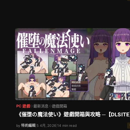
PC 遊戲
最新消息
遊戲開箱
◇
◇
《催堕の魔法使い》遊戲開箱與攻略 ─【DLSIT
by
特約編輯
|
5 4月, 2026
|
14 min read