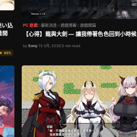
迷い込
PC 遊戲
最新消息
遊戲情報
遊戲開箱
◇
◇
◇
戲開
【心得】龍與大劍 — 讓我帶著色色回到小時
by
Sony
|
15 5月, 2026
|
5 min read
★ 93%