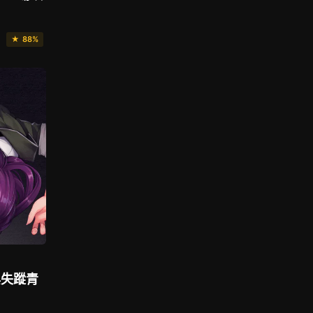
★ 88%
與失蹤青