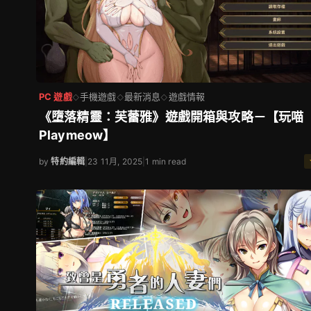
PC 遊戲
手機遊戲
最新消息
遊戲情報
◇
◇
◇
《墮落精靈：芙蕾雅》遊戲開箱與攻略－【玩喵
Playmeow】
by
特約編輯
|
23 11月, 2025
|
1 min read