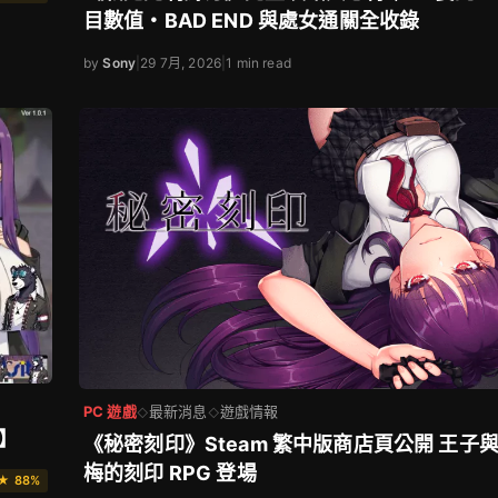
目數值・BAD END 與處女通關全收錄
by
Sony
|
29 7月, 2026
|
1 min read
PC 遊戲
最新消息
遊戲情報
◇
◇
E】
《秘密刻印》Steam 繁中版商店頁公開 王子
梅的刻印 RPG 登場
★ 88%