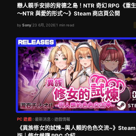
戀人親手安排的背德之島！NTR 奇幻 RPG《重
～NTR 與愛的形式～》Steam 商店頁公開
by
Sony
|
23 6月, 2026
|
1 min read
PC 遊戲
最新消息
遊戲情報
◇
◇
《異族修女的試煉~與人類的色色交流~》Steam
版｜修女雌墮 RPG 介紹