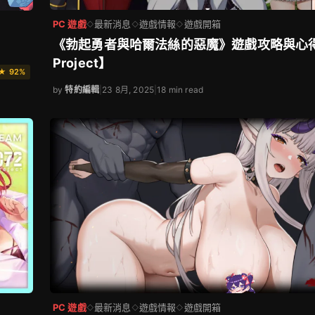
PC 遊戲
最新消息
遊戲情報
遊戲開箱
◇
◇
◇
《勃起勇者與哈爾法絲的惡魔》遊戲攻略與心得
Project】
★ 92%
by
特約編輯
|
23 8月, 2025
|
18 min read
PC 遊戲
最新消息
遊戲情報
遊戲開箱
◇
◇
◇