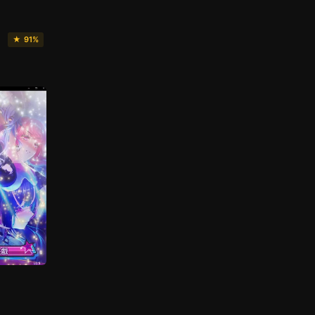
★ 91%