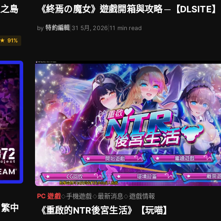
生之島
《終焉の魔女》遊戲開箱與攻略 ─【DLSITE】
by
特約編輯
|
31 5月, 2026
|
11 min read
★ 91%
PC 遊戲
手機遊戲
最新消息
遊戲情報
◇
◇
◇
 繁中
《重啟的NTR後宮生活》【玩喵】