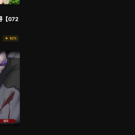
【072
★ 92%