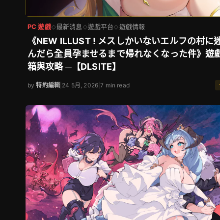
PC 遊戲
最新消息
遊戲平台
遊戲情報
◇
◇
◇
《NEW ILLUST ! メスしかいないエルフの村に
んだら全員孕ませるまで帰れなくなった件》遊
箱與攻略 ─【DLSITE】
by
特約編輯
|
24 5月, 2026
|
7 min read