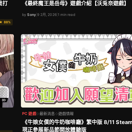
戰打
《最終魔王是岳母》遊戲介紹【沃兎奈遊戲】
by
Sony
|
9 2月, 2026
|
1 min read
★ 88%
PC 遊戲
最新消息
遊戲情報
◇
◇
《牛娘女僕的牛奶咖啡廳》繁中版 8/11 Steam
現正參展新品節開放體驗版