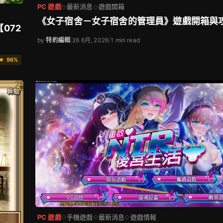
PC 遊戲
最新消息
遊戲開箱
◇
◇
《女子宿舍－女子宿舍的管理員》遊戲開箱與
072
by
特約編輯
|
26 6月, 2026
|
1 min read
★ 96%
PC 遊戲
手機遊戲
最新消息
遊戲情報
◇
◇
◇