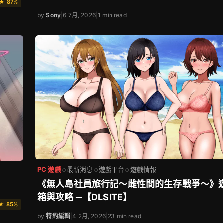
★ 87%
by
Sony
|
6 7月, 2026
|
1 min read
PC 遊戲
最新消息
遊戲平台
遊戲情報
◇
◇
◇
《無人島社員旅行記～雌性間的生存戰爭～》
箱與攻略 ─【DLSITE】
★ 85%
by
特約編輯
|
4 2月, 2026
|
23 min read