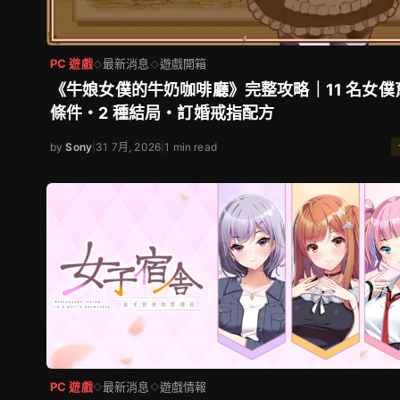
PC 遊戲
最新消息
遊戲開箱
◇
◇
《牛娘女僕的牛奶咖啡廳》完整攻略｜11 名女僕
條件・2 種結局・訂婚戒指配方
by
Sony
|
31 7月, 2026
|
1 min read
PC 遊戲
最新消息
遊戲情報
◇
◇