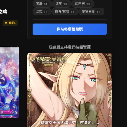
同居
搞笑
異世界
14
13
13
攻略
溫馨
賣春/援交
愛情喜劇
11
11
11
★ 94%
進階多標籤篩選
玩遊戲支持我們持續營運