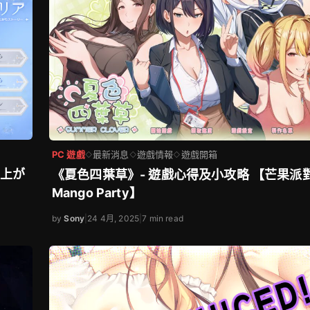
PC 遊戲
最新消息
遊戲情報
遊戲開箱
◇
◇
◇
り上が
《夏色四葉草》- 遊戲心得及小攻略 【芒果派
Mango Party】
by
Sony
|
24 4月, 2025
|
7 min read