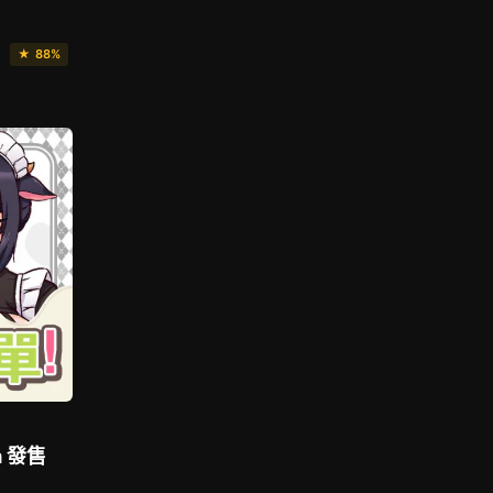
★ 88%
 發售