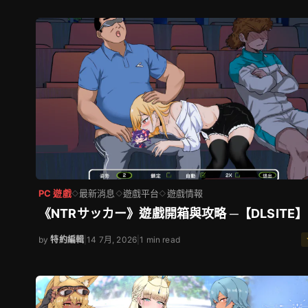
PC 遊戲
最新消息
遊戲平台
遊戲情報
◇
◇
◇
《NTRサッカー》遊戲開箱與攻略 ─【DLSITE】
by
特約編輯
|
14 7月, 2026
|
1 min read