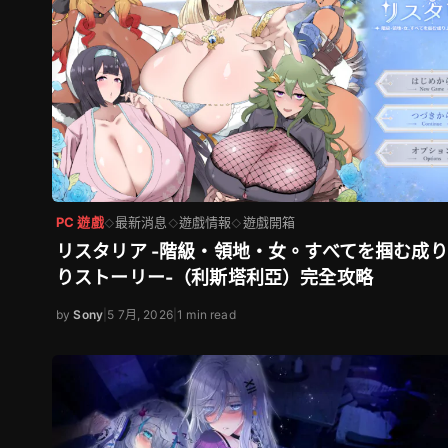
PC 遊戲
最新消息
遊戲情報
遊戲開箱
◇
◇
◇
リスタリア -階級・領地・女。すべてを掴む成
りストーリー-（利斯塔利亞）完全攻略
by
Sony
|
5 7月, 2026
|
1 min read