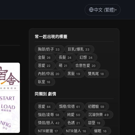
中文 (繁體)
▾
常一起出現的標籤
胸部/奶子
巨乳/爆乳
33
33
金髮
長髮
幻想
26
24
24
恩愛
萌
合意性愛
22
21
20
內射/中出
黑髮
雙馬尾
20
19
18
臥室
16
同類別 劇情
恩愛
頹廢/背德
初體驗
84
61
59
強迫/凌辱
純愛
沉淪快樂
58
50
49
情侶/戀人
色誘
惡墮
42
21
19
NTR被搶
NTR搶人
催眠
17
16
16