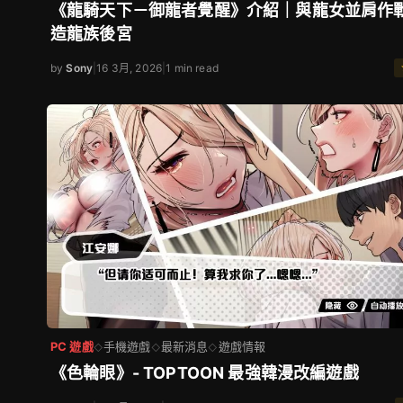
《龍騎天下－御龍者覺醒》介紹｜與龍女並肩作
造龍族後宮
by
Sony
|
16 3月, 2026
|
1 min read
PC 遊戲
手機遊戲
最新消息
遊戲情報
◇
◇
◇
《色輪眼》- TOPTOON 最強韓漫改編遊戲