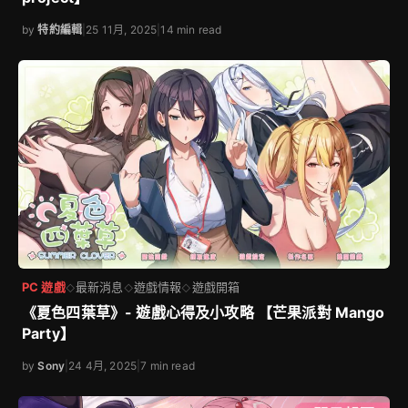
by
特約編輯
|
25 11月, 2025
|
14 min read
PC 遊戲
最新消息
遊戲情報
遊戲開箱
◇
◇
◇
《夏色四葉草》- 遊戲心得及小攻略 【芒果派對 Mango
Party】
by
Sony
|
24 4月, 2025
|
7 min read