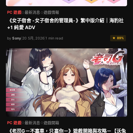
PC 遊戲
最新消息
遊戲情報
◇
◇
《女子宿舍 -女子宿舍的管理員-》繁中版介紹｜海豹社
+1 純愛 ADV
by
Sony
|
20 5月, 2026
|
1 min read
★ 89%
PC 遊戲
最新消息
遊戲開箱
◇
◇
《老司G－不塞車，只塞你－》遊戲開箱與攻略－【沃兔