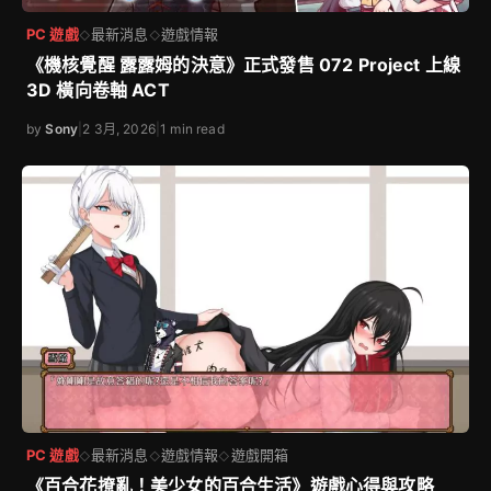
PC 遊戲
最新消息
遊戲情報
◇
◇
《機核覺醒 露露姆的決意》正式發售 072 Project 上線
3D 橫向卷軸 ACT
by
Sony
|
2 3月, 2026
|
1 min read
PC 遊戲
最新消息
遊戲情報
遊戲開箱
◇
◇
◇
《百合花撩亂！美少女的百合生活》遊戲心得與攻略