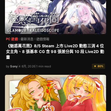
PC 遊戲
最新消息
遊戲情報
◇
◇
《魅惑萬花筒》8/5 Steam 上市 Live2D 動態三消 4 位
女主角、8 張基本 CG 含 98 張差分與 10 段 Live2D 動
畫
by
Sony
|
4 8月, 2026
|
1 min read
★ 80%