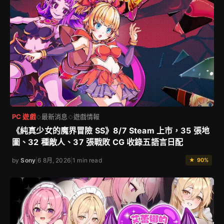
PC 遊戲
最新消息
遊戲情報
◇
◇
《純真少女的魔界冒險 SS》8/7 Steam 上市，35 張地
圖、32 種敵人、37 張戰敗 CG 收錄五語言日配
by
Sony
|
6 8月, 2026
|
1 min read
★ 90%