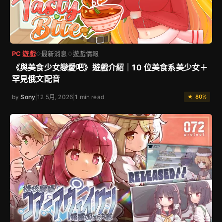
PC 遊戲
最新消息
遊戲情報
◇
◇
《與美食少女戀愛吧》遊戲介紹｜10 位美食系美少女＋
罕見俄文配音
by
Sony
|
12 5月, 2026
|
1 min read
★ 80%