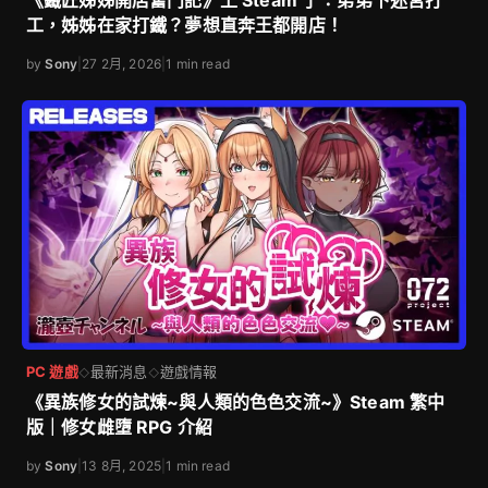
工，姊姊在家打鐵？夢想直奔王都開店！
by
Sony
|
27 2月, 2026
|
1 min read
PC 遊戲
最新消息
遊戲情報
◇
◇
《異族修女的試煉~與人類的色色交流~》Steam 繁中
版｜修女雌墮 RPG 介紹
by
Sony
|
13 8月, 2025
|
1 min read