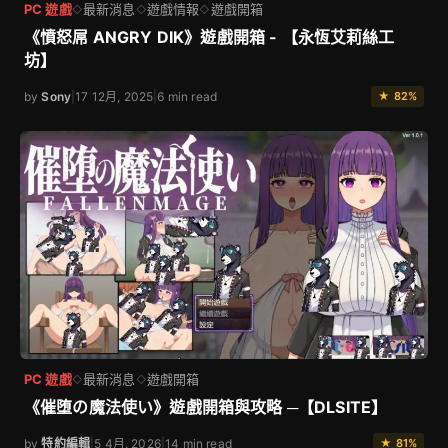
PC 遊戲
最新消息
遊戲情報
遊戲開箱
◇
◇
◇
《憤怒屌 ANGRY DIK》遊戲開箱 - 【永恆艾莉絲工
坊】
by
Sony
|
17 12月, 2025
|
6 min read
★ 82%
PC 遊戲
最新消息
遊戲開箱
◇
◇
《催堕の魔法使い》遊戲開箱與攻略 ─【DLSITE】
by
特約編輯
|
5 4月, 2026
|
14 min read
★ 81%