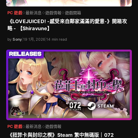
PC 遊戲
最新消息
遊戲情報
遊戲開箱
◇
◇
◇
《LOVEJUICED! -感受來自鄰家滿滿的愛意-》開箱攻
略 - 【Shiravune】
by
Sony
|
19 1月, 2026
|
14 min read
PC 遊戲
最新消息
遊戲情報
◇
◇
《菈菲卡與封印之楔》Steam 繁中無碼版｜072