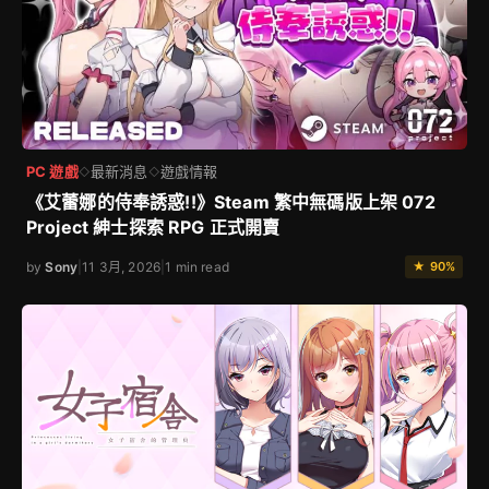
PC 遊戲
最新消息
遊戲情報
◇
◇
《艾蕾娜的侍奉誘惑!!》Steam 繁中無碼版上架 072
Project 紳士探索 RPG 正式開賣
by
Sony
|
11 3月, 2026
|
1 min read
★ 90%