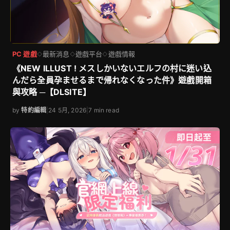
PC 遊戲
最新消息
遊戲平台
遊戲情報
◇
◇
◇
《NEW ILLUST ! メスしかいないエルフの村に迷い込
んだら全員孕ませるまで帰れなくなった件》遊戲開箱
與攻略 ─【DLSITE】
by
特約編輯
|
24 5月, 2026
|
7 min read