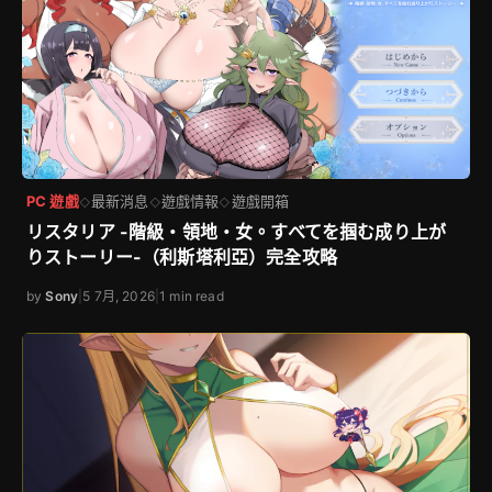
PC 遊戲
最新消息
遊戲情報
遊戲開箱
◇
◇
◇
リスタリア -階級・領地・女。すべてを掴む成り上が
りストーリー-（利斯塔利亞）完全攻略
by
Sony
|
5 7月, 2026
|
1 min read