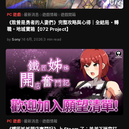
PC 遊戲
最新消息
遊戲情報
遊戲開箱
◇
◇
◇
《致曾是勇者的人妻們》完整攻略與心得｜全結局・轉
職・地城寶箱【072 Project】
by
Sony
|
16 6月, 2026
|
3 min read
PC 遊戲
最新消息
遊戲情報
◇
◇
《鐵匠姊姊開店奮鬥記》上 Steam 了：弟弟下迷宮打