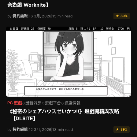
奈遊戲 Worknite】
by
特約編輯
|
16 3月, 2026
|
15 min read
★ 89%
PC 遊戲
最新消息
遊戲平台
遊戲情報
◇
◇
◇
《秘密のシェアハウスせいかつ‼》遊戲開箱與攻略
─【DLSITE】
by
特約編輯
|
12 3月, 2026
|
13 min read
★ 89%