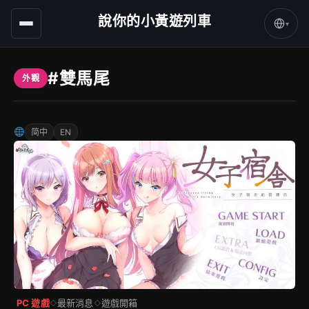
說你的小黃遊列車
▾
#雙馬尾
外觀
简中
EN
PC 遊戲
最新消息
遊戲開箱
◇
◇