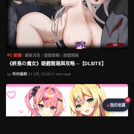
PC 遊戲
最新消息
遊戲情報
遊戲開箱
◇
◇
◇
《終焉の魔女》遊戲開箱與攻略 ─【DLSITE】
by
特約編輯
|
31 5月, 2026
|
11 min read
0
我的收藏