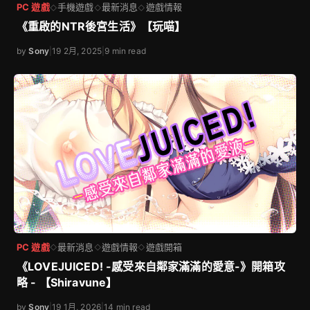
PC 遊戲
手機遊戲
最新消息
遊戲情報
◇
◇
◇
《重啟的NTR後宮生活》【玩喵】
by
Sony
|
19 2月, 2025
|
9 min read
PC 遊戲
最新消息
遊戲情報
遊戲開箱
◇
◇
◇
《LOVEJUICED! -感受來自鄰家滿滿的愛意-》開箱攻
略 - 【Shiravune】
by
Sony
|
19 1月, 2026
|
14 min read