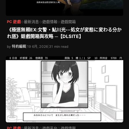
PC 遊戲
最新消息
遊戲情報
遊戲開箱
◇
◇
◇
《極道無頼EX:女警・鮎川光--処女が変態に変わる分か
れ道》遊戲開箱與攻略 ─【DLSITE】
by
特約編輯
|
19 6月, 2026
|
31 min read
PC 遊戲
最新消息
遊戲平台
遊戲情報
◇
◇
◇