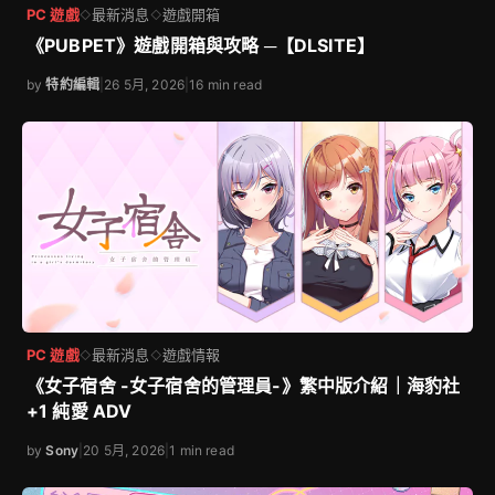
PC 遊戲
最新消息
遊戲開箱
◇
◇
《PUBPET》遊戲開箱與攻略 ─【DLSITE】
by
特約編輯
|
26 5月, 2026
|
16 min read
PC 遊戲
最新消息
遊戲情報
◇
◇
《女子宿舍 -女子宿舍的管理員-》繁中版介紹｜海豹社
+1 純愛 ADV
by
Sony
|
20 5月, 2026
|
1 min read