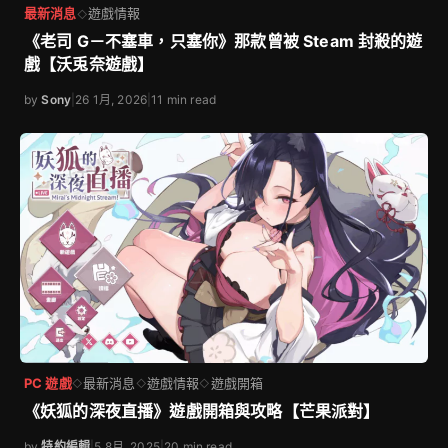
最新消息
遊戲情報
◇
《老司 G－不塞車，只塞你》那款曾被 Steam 封殺的遊
戲【沃兎奈遊戲】
by
Sony
|
26 1月, 2026
|
11 min read
PC 遊戲
最新消息
遊戲情報
遊戲開箱
◇
◇
◇
《妖狐的深夜直播》遊戲開箱與攻略【芒果派對】
by
特約編輯
|
5 8月, 2025
|
20 min read