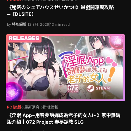
《秘密のシェアハウスせいかつ‼》遊戲開箱與攻略
─【DLSITE】
by
特約編輯
|
12 3月, 2026
|
13 min read
PC 遊戲
最新消息
遊戲情報
◇
◇
《淫眠 App~用春夢讓妳成為老子的女人!~》繁中無碼
版介紹｜072 Project 春夢調教 SLG