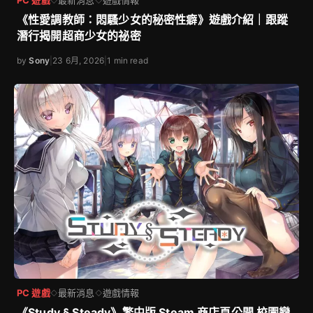
◇
◇
《性愛調教師：悶騷少女的秘密性癖》遊戲介紹｜跟蹤
潛行揭開超商少女的祕密
by
Sony
|
23 6月, 2026
|
1 min read
PC 遊戲
最新消息
遊戲情報
◇
◇
《Study § Steady》繁中版 Steam 商店頁公開 校園戀