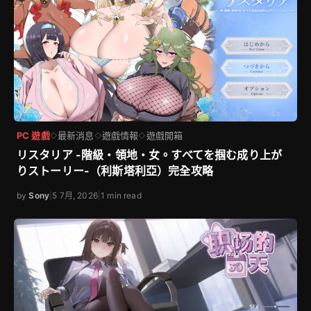
PC 遊戲
最新消息
遊戲情報
遊戲開箱
◇
◇
◇
リスタリア -階級・領地・女。すべてを掴む成り上が
りストーリー-（利斯塔利亞）完全攻略
by
Sony
|
5 7月, 2026
|
1 min read