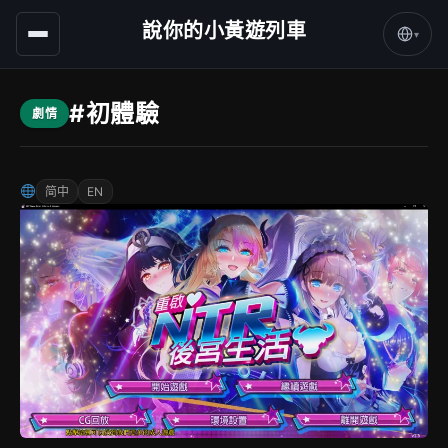
說你的小黃遊列車
▾
#初體驗
劇情
简中
EN