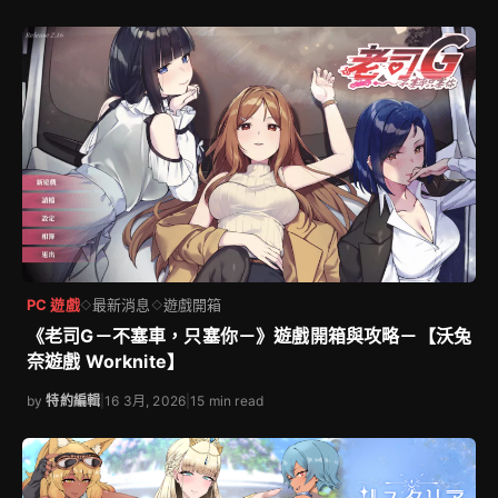
PC 遊戲
最新消息
遊戲開箱
◇
◇
《老司G－不塞車，只塞你－》遊戲開箱與攻略－【沃兔
奈遊戲 Worknite】
by
特約編輯
|
16 3月, 2026
|
15 min read