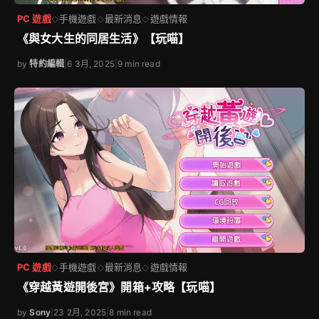
PC 遊戲
手機遊戲
最新消息
遊戲情報
◇
◇
◇
《與女大生的同居生活》【玩喵】
by
特約編輯
|
6 3月, 2025
|
9 min read
PC 遊戲
手機遊戲
最新消息
遊戲情報
◇
◇
◇
《穿越黃遊開後宮》開箱+攻略【玩喵】
by
Sony
|
23 2月, 2025
|
8 min read