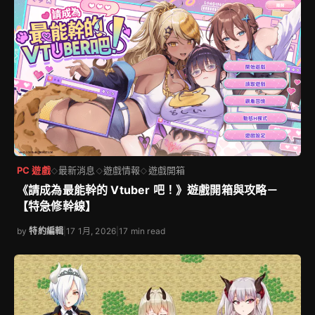
PC 遊戲
最新消息
遊戲情報
遊戲開箱
◇
◇
◇
《請成為最能幹的 Vtuber 吧！》遊戲開箱與攻略－
【特急修幹線】
by
特約編輯
|
17 1月, 2026
|
17 min read