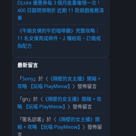
DLsite 優惠券每 3 個月能重複領一次！
400 日圓現領現折 近期 11 款遊戲推薦清
單
《牛娘女僕的牛奶咖啡廳》完整攻略｜
11 名女僕育成條件・2 種結局・訂婚戒
指配方
最新留言
「
Sony
」於〈
《隔壁的女主播》開箱 +
攻略 【玩喵 PlayMeow】
〉發佈留言
「
gn
」於〈
《隔壁的女主播》開箱 + 攻
略 【玩喵 PlayMeow】
〉發佈留言
「
匿名訪客
」於〈
《隔壁的女主播》開
箱 + 攻略 【玩喵 PlayMeow】
〉發佈留
言