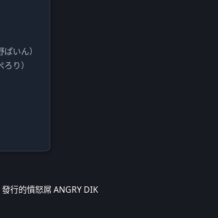
）
夏野ぱいん）
屋ぺろり）
 發行的憤怒屌 ANGRY DIK