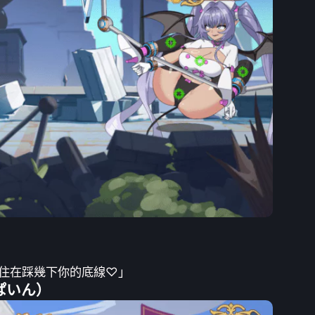
住在踩幾下你的底線♡」
ぱいん）