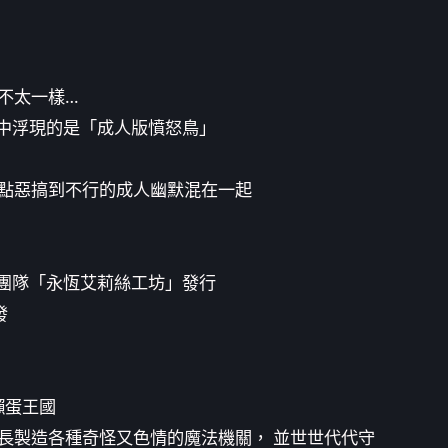
不太一樣…
》腦中浮現的是「成人版憤怒鳥」
點惡搞到不行的成人幽默混在一起
開發團隊「永恆艾莉絲工坊」發行
發
懶蛋王國
長製造各種奇怪又色情的魔法機關， 並世世代代守