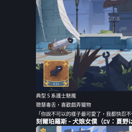
典型 S 系護士魅魔
聰慧毒舌，喜歡戲弄獵物
「你說不可以的樣子最可愛了，我都快忍不
刻爾珀羅斯 – 犬娘女僕（CV：夏野