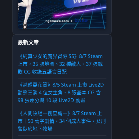
最新文章
《純真少女的魔界冒險 SS》8/7 Steam
上市，35 張地圖、32 種敵人、37 張戰
敗 CG 收錄五語言日配
《魅惑萬花筒》8/5 Steam 上市 Live2D
動態三消 4 位女主角、8 張基本 CG 含
98 張差分與 10 段 Live2D 動畫
《人間牧場ー搜查篇ー》8/7 Steam 上
市｜50 萬字劇情・34 個成人事件・女刑
警臥底地下牧場