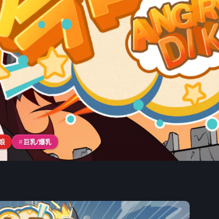
娘
#
巨乳/爆乳
DIK》遊戲開箱 – 【永恆艾莉