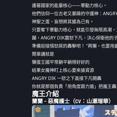
護著國家的能量核心——睪動力核心。
他們信仰一位古老又暴躁的守護神：ANGRY
神聖之蛋，妄想將其據為己有。
只要奪下睪動力核心，就能引發無限高潮，
躪，ANGRY DIK震怒下凡，決心保衛他的
準備迎接憤怒屌的轟擊吧！ “再懶，也要用
簡單講就是
懶蛋王國平常躺平躺得好好的
結果女魔神盯上核心要來搶資源
ANGRY DIK 一怒之下直接下凡開轟
你就是那個負責「用角度跟力道」把魔王轟
魔王介紹
蘭蘭 – 惡魔護士（CV：山瀬瑠華）