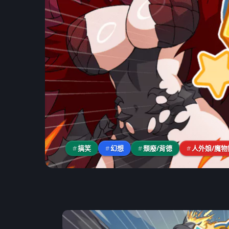
#
搞笑
#
幻想
#
頹廢/背德
#
人外娘/魔物
PC 遊戲
《憤怒屌 ANGRY 