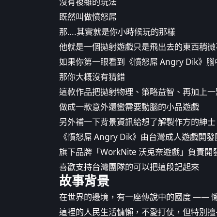
沒有複雜的玩法
既然叫做憤怒屌
那….其實就是你小時候玩的那樣
他就是一個拋射遊戲只是飛出去的東西稍微
如果你第一眼看到《憤怒屌 Angry Dik
那你大概沒有猜錯
這款作品把拋射物理、策略益智、再加上一
做成一款意外還蠻需要動腦的小品遊戲
另外補一下背景資訊給想了解製作方的紳士
《憤怒屌 Angry Dik》由台灣成人遊戲
旗下品牌「WorkNite 沃兎奈遊戲」負責開
喜歡支持台灣團隊的可以把這段記起來
故事背景
在世界的邊境，有一座傳說中的國度 —— 
這裡的人民生活慵懶，不愛打仗，但特別擅