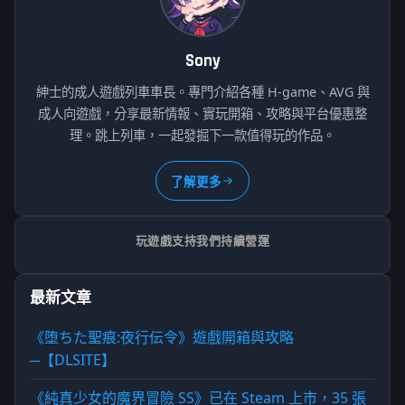
Sony
紳士的成人遊戲列車車長。專門介紹各種 H-game、AVG 與
成人向遊戲，分享最新情報、實玩開箱、攻略與平台優惠整
理。跳上列車，一起發掘下一款值得玩的作品。
了解更多
玩遊戲支持我們持續營運
最新文章
《堕ちた聖痕:夜行伝令》遊戲開箱與攻略
─【DLSITE】
《純真少女的魔界冒險 SS》已在 Steam 上市，35 張