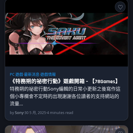
PC 遊戲
·
最新消息
·
遊戲情報
《特務朔的祕密行動》遊戲開箱 – 【78Games】
特務朔的祕密行動Sony編輯的日常小更新之後寫作這
個小專欄會不定時的出現謝謝各位讀者的支持網站的
流量…
by
Sony
·
30 5 月, 2025
·
4 minutes read