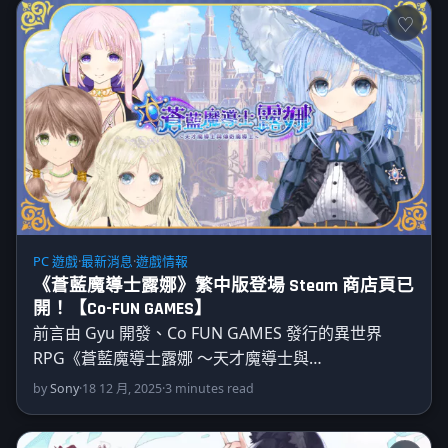
PC 遊戲
·
最新消息
·
遊戲情報
《蒼藍魔導士露娜》繁中版登場 Steam 商店頁已
開！【Co-FUN GAMES】
前言由 Gyu 開發、Co FUN GAMES 發行的異世界
RPG《蒼藍魔導士露娜 ～天才魔導士與…
by
Sony
·
18 12 月, 2025
·
3 minutes read