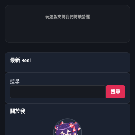
玩遊戲支持我們持續營運
不多說什麼了，大福利來了！！ Without further ado, here
最新 Reel
comes a h…
1.2K
搜尋
搜尋
關於我