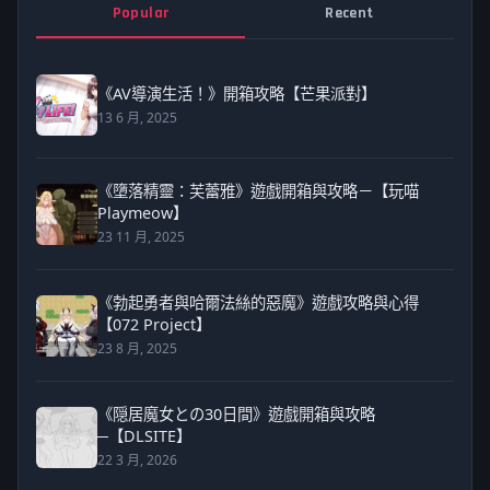
Popular
Recent
《AV導演生活！》開箱攻略【芒果派對】
13 6 月, 2025
《墮落精靈：芙蕾雅》遊戲開箱與攻略－【玩喵
Playmeow】
23 11 月, 2025
《勃起勇者與哈爾法絲的惡魔》遊戲攻略與心得
【072 Project】
23 8 月, 2025
《隠居魔女との30日間》遊戲開箱與攻略
─【DLSITE】
22 3 月, 2026