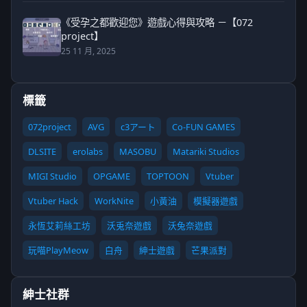
《受孕之都歡迎您》遊戲心得與攻略 －【072
project】
25 11 月, 2025
標籤
072project
AVG
c3アート
Co-FUN GAMES
DLSITE
erolabs
MASOBU
Matariki Studios
MIGI Studio
OPGAME
TOPTOON
Vtuber
Vtuber Hack
WorkNite
小黃油
模擬器遊戲
永恆艾莉絲工坊
沃兎奈遊戲
沃兔奈遊戲
玩喵PlayMeow
白舟
紳士遊戲
芒果派對
紳士社群