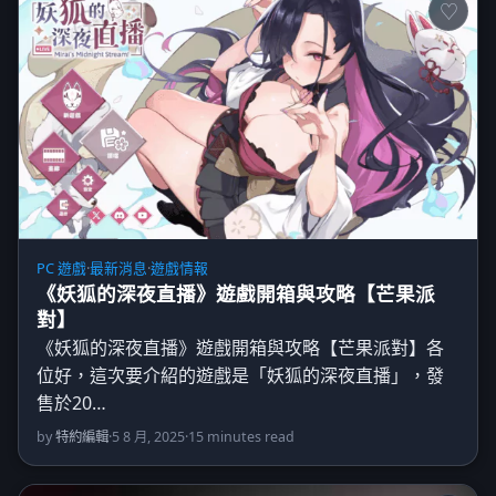
PC 遊戲
·
最新消息
·
遊戲情報
《妖狐的深夜直播》遊戲開箱與攻略【芒果派
對】
《妖狐的深夜直播》遊戲開箱與攻略【芒果派對】各
位好，這次要介紹的遊戲是「妖狐的深夜直播」，發
售於20…
by
特約編輯
·
5 8 月, 2025
·
15 minutes read