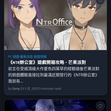
PC 遊戲
·
最新消息
·
遊戲情報
《NTR辦公室》遊戲開箱攻略 – 芒果派對
前言在受過頂級大作夏色四葉草的經驗過後芒果派對
的遊戲體驗直接拉到最滿近期發行的《NTR辦公室》
我就有…
by
Sony
·
23 5 月, 2025
·
5 minutes read