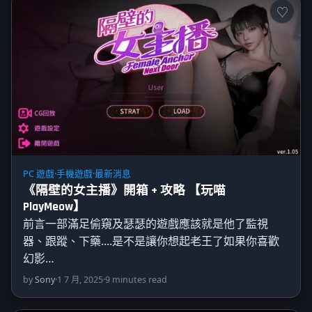
PC 遊戲
·
手機遊戲
·
最新消息
《隔壁的女主播》開箱 + 攻略 【玩喵
PlayMeow】
前言一部滿足偷窺及瑟瑟的遊戲應該就是他了監視
器、跟蹤、下藥....是不是讓你想起老王了如果你喜歡
幻影…
by
Sony
·
1 7 月, 2025
·
9 minutes read