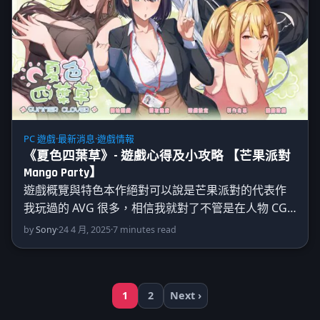
PC 遊戲
·
最新消息
·
遊戲情報
《夏色四葉草》- 遊戲心得及小攻略 【芒果派對
Mango Party】
遊戲概覽與特色本作絕對可以說是芒果派對的代表作
我玩過的 AVG 很多，相信我就對了不管是在人物 CG…
by
Sony
·
24 4 月, 2025
·
7 minutes read
1
2
Next ›