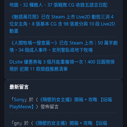
地圖、32 種敵人、37 張戰敗 CG 收錄五語言日配
《魅惑萬花筒》已在 Steam 上市 Live2D 動態三消 4
位女主角、8 張基本 CG 含 98 張差分與 10 段 Live2D
動畫
《人間牧場ー搜查篇ー》已在 Steam 上市｜50 萬字劇
情・34 個成人事件・女刑警臥底地下牧場
DLsite 優惠券每 3 個月能重複領一次！400 日圓現領
現折 近期 11 款遊戲推薦清單
最新留言
「
Sony
」於〈
《隔壁的女主播》開箱 + 攻略 【玩喵
PlayMeow】
〉發佈留言
「
gn
」於〈
《隔壁的女主播》開箱 + 攻略 【玩喵