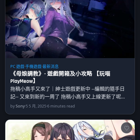
PC 遊戲
·
手機遊戲
·
最新消息
《母娘調教》- 遊戲開箱及小攻略 【玩喵
PlayMeow】
拖稿小高手又來了｜紳士遊戲更新中 --編輯的隨手日
記-- 又來到新的一周了 拖稿小高手又上線更新了呢…
by
Sony
·
5 5 月, 2025
·
6 minutes read