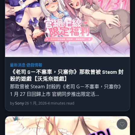
最新消息
·
遊戲情報
《老司 G－不塞車，只塞你》那款曾被 Steam 封
殺的遊戲【沃兎奈遊戲】
那款曾被 Steam 封殺的《老司 G－不塞車，只塞你》
1 月 27 日回歸上市 官網同步推出限定活…
by
Sony
·
26 1 月, 2026
·
4 minutes read