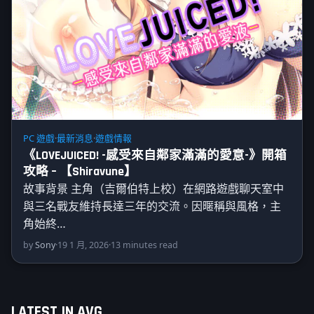
PC 遊戲
·
最新消息
·
遊戲情報
《LOVEJUICED! -感受來自鄰家滿滿的愛意-》開箱
攻略 – 【Shiravune】
故事背景 主角（吉爾伯特上校）在網路遊戲聊天室中
與三名戰友維持長達三年的交流。因暱稱與風格，主
角始終…
by
Sony
·
19 1 月, 2026
·
13 minutes read
LATEST IN AVG