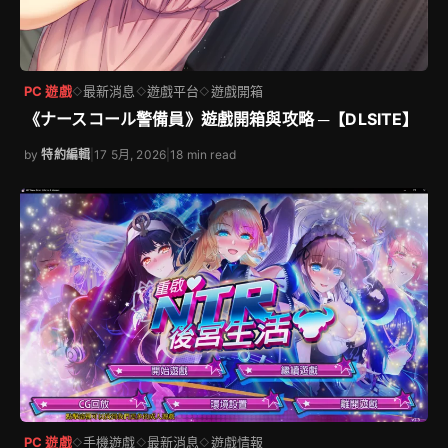
PC 遊戲
最新消息
遊戲平台
遊戲開箱
◇
◇
◇
《ナースコール警備員》遊戲開箱與攻略 ─【DLSITE】
by
特約編輯
|
17 5月, 2026
|
18 min read
PC 遊戲
手機遊戲
最新消息
遊戲情報
◇
◇
◇