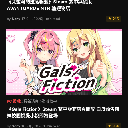
《艾蜜莉的墮落輪迴》Steam 繁中無碼版｜
AVANTGARDE NTR 輪迴物語
by
Sony
|
17 9月, 2025
|
1 min read
★ 94%
PC 遊戲
最新消息
遊戲情報
◇
◇
《Gals Fiction》Steam 繁中版商店頁開放 白舟預告辣
妹校園視覺小說即將登場
by
Sony
|
16 3月, 2026
|
1 min read
★ 93%