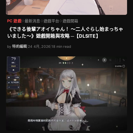
PC 遊戲
最新消息
遊戲平台
遊戲開箱
◇
◇
◇
《できる後輩アオイちゃん！ ～二人ぐらし始まっちゃ
いました～》遊戲開箱與攻略 ─【DLSITE】
by
特約編輯
|
24 4月, 2026
|
18 min read