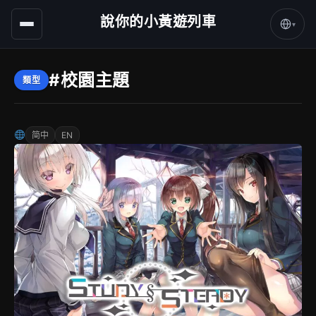
說你的小黃遊列車
▾
#校園主題
類型
简中
EN