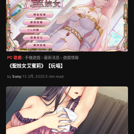
PC 遊戲
手機遊戲
最新消息
遊戲情報
◇
◇
◇
《聖妓女艾蜜莉》【玩喵】
by
Sony
|
13 2月, 2025
|
5 min read