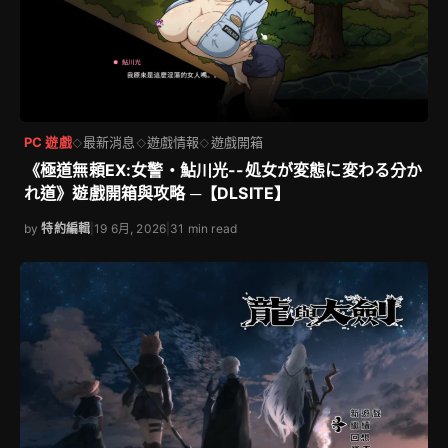
PC 遊戲
最新消息
遊戲情報
遊戲開箱
◇
◇
◇
《極道無頼EX:女警・鮎川光--処女が変態に変わる分か
れ道》遊戲開箱與攻略 ─【DLSITE】
by
特約編輯
|
19 6月, 2026
|
31 min read