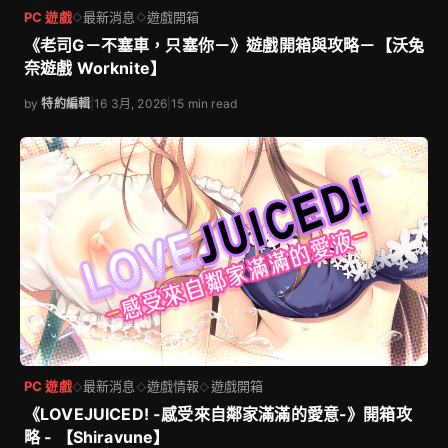
PC 遊戲
最新消息
遊戲開箱
◇
◇
《老司G－不塞車，只塞你－》遊戲開箱與攻略－【沃兔
奈遊戲 Worknite】
by
特約編輯
|
16 3月, 2026
|
15 min read
PC 遊戲
最新消息
遊戲情報
遊戲開箱
◇
◇
◇
《LOVEJUICED! -感受來自鄰家滿滿的愛意-》開箱攻
略 - 【Shiravune】