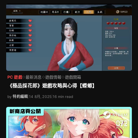
PC 遊戲
最新消息
遊戲情報
遊戲開箱
◇
◇
◇
《極品採花郎》遊戲攻略與心得【蠑螈】
by
特約編輯
|
14 8月, 2025
|
16 min read