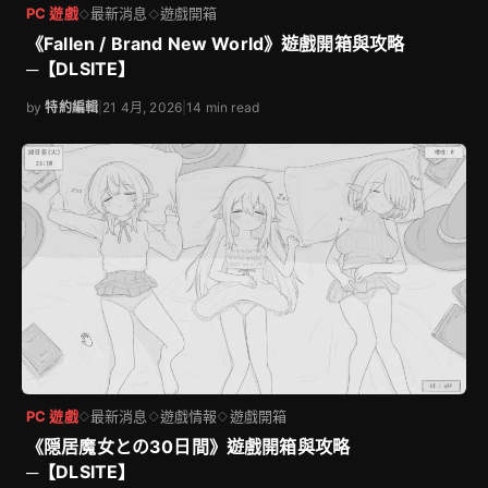
PC 遊戲
最新消息
遊戲開箱
◇
◇
《Fallen / Brand New World》遊戲開箱與攻略
─【DLSITE】
by
特約編輯
|
21 4月, 2026
|
14 min read
PC 遊戲
最新消息
遊戲情報
遊戲開箱
◇
◇
◇
《隠居魔女との30日間》遊戲開箱與攻略
─【DLSITE】