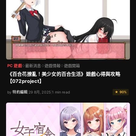
PC 遊戲
最新消息
遊戲情報
遊戲開箱
◇
◇
◇
《百合花撩亂！美少女的百合生活》遊戲心得與攻略
【072project】
by
特約編輯
|
29 8月, 2025
|
1 min read
★ 90%