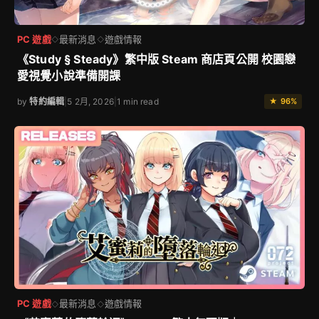
PC 遊戲
最新消息
遊戲情報
◇
◇
《Study § Steady》繁中版 Steam 商店頁公開 校園戀
愛視覺小說準備開課
by
特約編輯
|
5 2月, 2026
|
1 min read
★ 96%
PC 遊戲
最新消息
遊戲情報
◇
◇