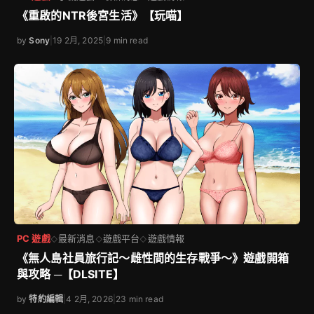
《重啟的NTR後宮生活》【玩喵】
by
Sony
|
19 2月, 2025
|
9 min read
PC 遊戲
最新消息
遊戲平台
遊戲情報
◇
◇
◇
《無人島社員旅行記～雌性間的生存戰爭～》遊戲開箱
與攻略 ─【DLSITE】
by
特約編輯
|
4 2月, 2026
|
23 min read