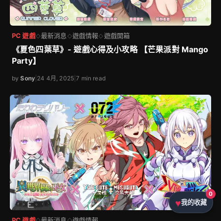
PC 遊戲
最新消息
遊戲情報
遊戲開箱
◇
◇
◇
《夏色四葉草》- 遊戲心得及小攻略 【芒果派對 Mango
Party】
by
Sony
|
24 4月, 2025
|
7 min read
0
我的收藏
PC 遊戲
最新消息
遊戲情報
◇
◇