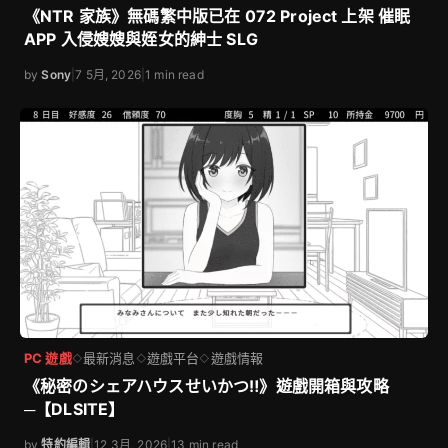
《NTR 家族》無碼繁中版已在 072 Project 上架 催眠
APP 入侵嫂嫂與姪女的紳士 SLG
by
Sony
|
7 5月, 2026
|
1 min read
PC 遊戲
最新消息
遊戲平台
遊戲情報
◇
◇
◇
《秘密のシェアハウスせいかつ‼》遊戲開箱與攻略
─【DLSITE】
by
特約編輯
|
12 3月, 2026
|
13 min read