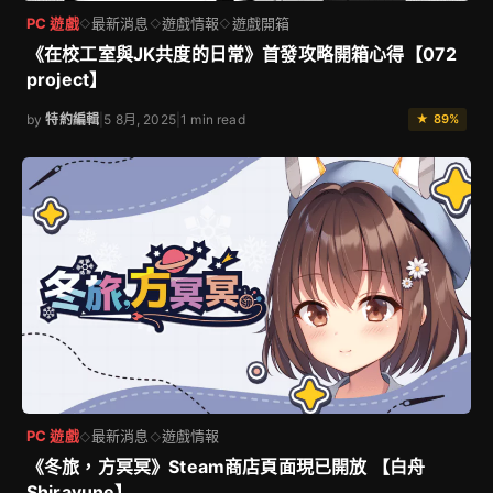
PC 遊戲
最新消息
遊戲情報
遊戲開箱
◇
◇
◇
《在校工室與JK共度的日常》首發攻略開箱心得【072
project】
by
特約編輯
|
5 8月, 2025
|
1 min read
★ 89%
PC 遊戲
最新消息
遊戲情報
◇
◇
《冬旅，方冥冥》Steam商店頁面現已開放 【白舟
Shiravune】