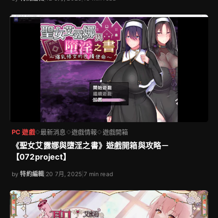
PC 遊戲
最新消息
遊戲情報
遊戲開箱
◇
◇
◇
《聖女艾露娜與墮淫之書》遊戲開箱與攻略－
【072project】
by
特約編輯
|
20 7月, 2025
|
7 min read