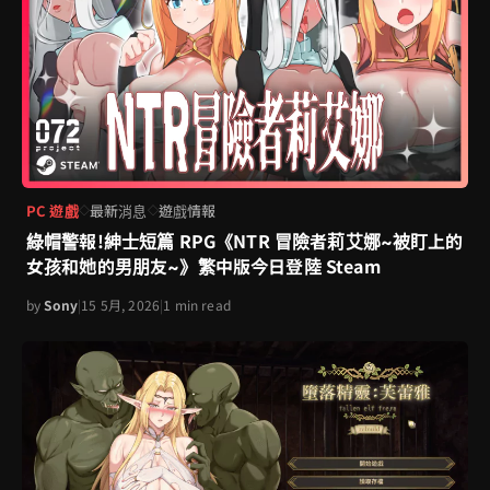
PC 遊戲
最新消息
遊戲情報
◇
◇
綠帽警報!紳士短篇 RPG《NTR 冒險者莉艾娜~被盯上的
女孩和她的男朋友~》繁中版今日登陸 Steam
by
Sony
|
15 5月, 2026
|
1 min read