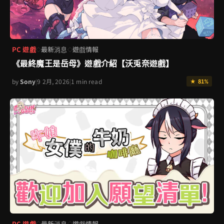
PC 遊戲
最新消息
遊戲情報
◇
◇
《最終魔王是岳母》遊戲介紹【沃兎奈遊戲】
by
Sony
|
9 2月, 2026
|
1 min read
★ 81%
PC 遊戲
最新消息
遊戲情報
◇
◇