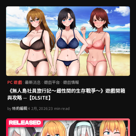
PC 遊戲
最新消息
遊戲平台
遊戲情報
◇
◇
◇
《無人島社員旅行記～雌性間的生存戰爭～》遊戲開箱
與攻略 ─【DLSITE】
by
特約編輯
|
4 2月, 2026
|
23 min read