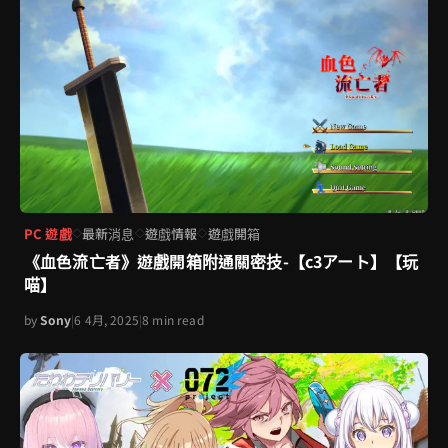
PC 遊戲
最新消息
遊戲情報
遊戲開箱
◇
◇
◇
《血色流亡者》遊戲開箱附通關密技-【c3アート】【玩
喵】
by
Sony
|
6 4月, 2025
|
8 min read