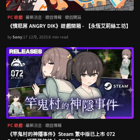
PC 遊戲
最新消息
遊戲情報
遊戲開箱
◇
◇
◇
《憤怒屌 ANGRY DIK》遊戲開箱 - 【永恆艾莉絲工坊】
by
Sony
|
17 12月, 2025
|
6 min read
PC 遊戲
最新消息
遊戲情報
◇
◇
《竿鬼村的神隱事件》Steam 繁中版已上市 072