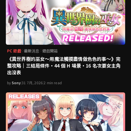
PC 遊戲
最新消息
遊戲開箱
◇
◇
《異世界樹的巫女～用魔法觸摸盡情做色色的事～》完
整攻略｜三結局條件・44 個 H 場景・16 名次要女主角
出沒表
by
Sony
|
31 7月, 2026
|
2 min read