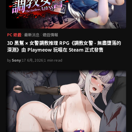
PC 遊戲
最新消息
遊戲情報
◇
◇
3D 黑幫 × 女警調教推理 RPG《調教女警 - 無盡墮落的
深淵》由 Playmeow 玩喵在 Steam 正式發售
by
Sony
|
17 6月, 2026
|
1 min read