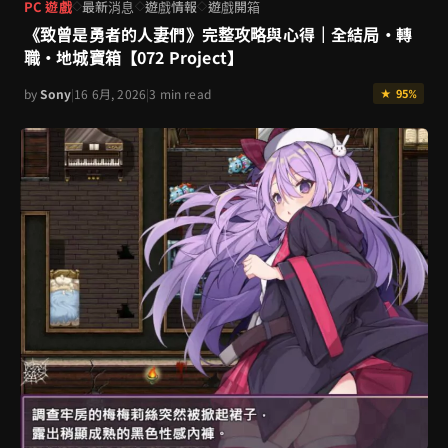
PC 遊戲
最新消息
遊戲情報
遊戲開箱
◇
◇
◇
《致曾是勇者的人妻們》完整攻略與心得｜全結局・轉
職・地城寶箱【072 Project】
by
Sony
|
16 6月, 2026
|
3 min read
★ 95%