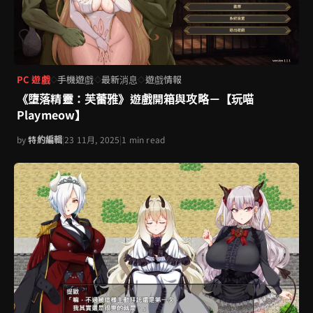
PC 遊戲
手機遊戲
最新消息
遊戲情報
◇
◇
◇
《墮落精靈：芙蕾雅》遊戲開箱與攻略－【玩喵
Playmeow】
by
特約編輯
|
23 11月, 2025
|
1 min read