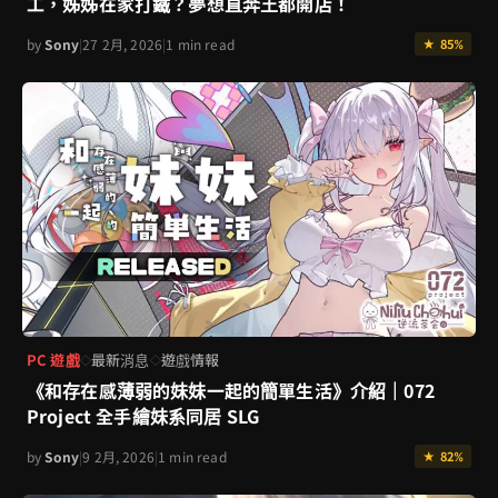
工，姊姊在家打鐵？夢想直奔王都開店！
by
Sony
|
27 2月, 2026
|
1 min read
★ 85%
PC 遊戲
最新消息
遊戲情報
◇
◇
《和存在感薄弱的妹妹一起的簡單生活》介紹｜072
Project 全手繪妹系同居 SLG
by
Sony
|
9 2月, 2026
|
1 min read
★ 82%