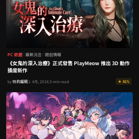
PC 遊戲
最新消息
遊戲情報
◇
◇
《女鬼的深入治療》正式發售 PlayMeow 推出 3D 動作
操度新作
by
特約編輯
|
1 4月, 2026
|
3 min read
★ 81%