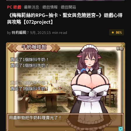
PC 遊戲
最新消息
遊戲情報
遊戲開箱
◇
◇
◇
《梅梅莉絲的RPG~抽卡、聖女與危險迷宮~》遊戲心得
與攻略【072project】
by
特約編輯
|
7 9月, 2025
|
15 min read
★ 86%