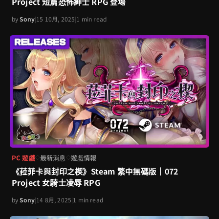
Project 短篇恐怖紳士 RPG 登場
by
Sony
|
15 10月, 2025
|
1 min read
PC 遊戲
最新消息
遊戲情報
◇
◇
《菈菲卡與封印之楔》Steam 繁中無碼版｜072
Project 女騎士凌辱 RPG
by
Sony
|
14 8月, 2025
|
1 min read