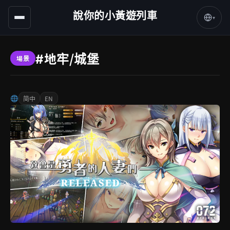
說你的小黃遊列車
▾
#地牢/城堡
場景
简中
EN