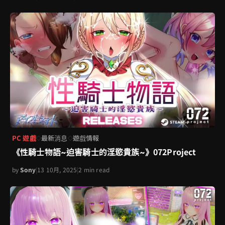
PC 遊戲
最新消息
遊戲情報
◇
◇
《性騎士物語~迫害騎士的淫慾貴族~》072Project
by
Sony
|
13 10月, 2025
|
2 min read