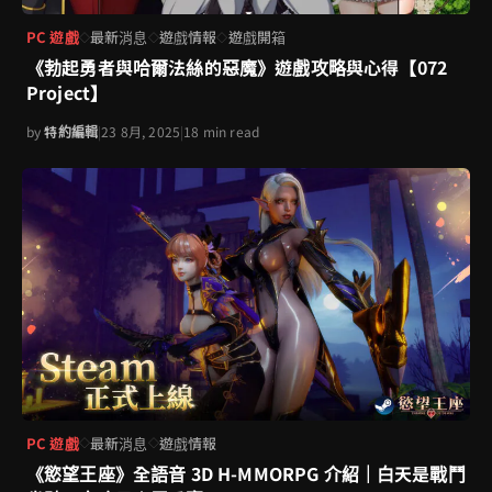
PC 遊戲
最新消息
遊戲情報
遊戲開箱
◇
◇
◇
《勃起勇者與哈爾法絲的惡魔》遊戲攻略與心得【072
Project】
by
特約編輯
|
23 8月, 2025
|
18 min read
PC 遊戲
最新消息
遊戲情報
◇
◇
《慾望王座》全語音 3D H-MMORPG 介紹｜白天是戰鬥