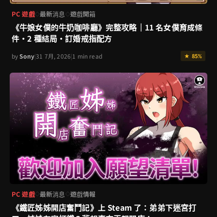
PC 遊戲
最新消息
遊戲開箱
◇
◇
《牛娘女僕的牛奶咖啡廳》完整攻略｜11 名女僕育成條
件・2 種結局・訂婚戒指配方
by
Sony
|
31 7月, 2026
|
1 min read
★ 85%
PC 遊戲
最新消息
遊戲情報
◇
◇
《鐵匠姊姊開店奮鬥記》上 Steam 了：弟弟下迷宮打