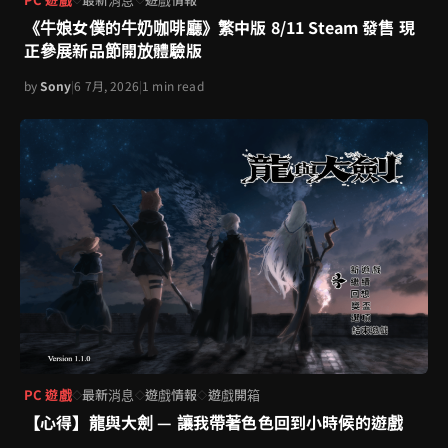
《牛娘女僕的牛奶咖啡廳》繁中版 8/11 Steam 發售 現
正參展新品節開放體驗版
by
Sony
|
6 7月, 2026
|
1 min read
PC 遊戲
最新消息
遊戲情報
遊戲開箱
◇
◇
◇
【心得】龍與大劍 — 讓我帶著色色回到小時候的遊戲