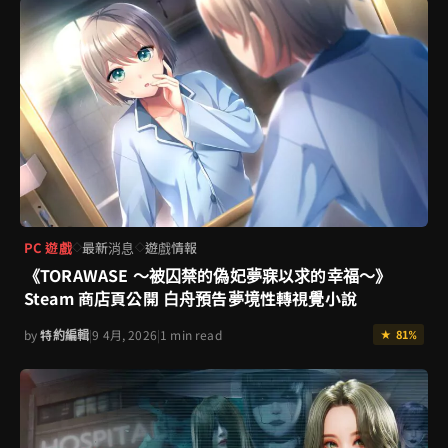
PC 遊戲
最新消息
遊戲情報
◇
◇
《TORAWASE ～被囚禁的偽妃夢寐以求的幸福～》
Steam 商店頁公開 白舟預告夢境性轉視覺小說
by
特約編輯
|
9 4月, 2026
|
1 min read
★ 81%