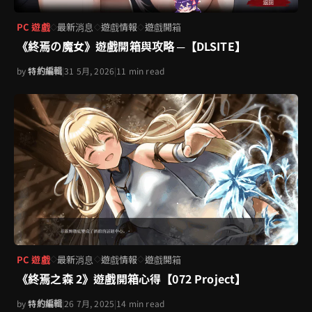
PC 遊戲
最新消息
遊戲情報
遊戲開箱
◇
◇
◇
《終焉の魔女》遊戲開箱與攻略 ─【DLSITE】
by
特約編輯
|
31 5月, 2026
|
11 min read
PC 遊戲
最新消息
遊戲情報
遊戲開箱
◇
◇
◇
《終焉之森 2》遊戲開箱心得【072 Project】
by
特約編輯
|
26 7月, 2025
|
14 min read