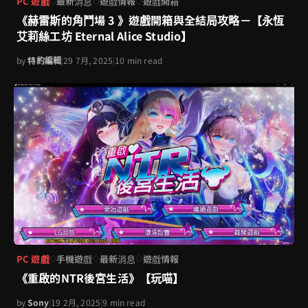
PC 遊戲
最新消息
遊戲情報
遊戲開箱
◇
◇
◇
《赫雷斯的角鬥場 3 》遊戲開箱與全結局攻略－【永恆
艾莉絲工坊 Eternal Alice Studio】
by
特約編輯
|
29 7月, 2025
|
10 min read
PC 遊戲
手機遊戲
最新消息
遊戲情報
◇
◇
◇
《重啟的NTR後宮生活》【玩喵】
by
Sony
|
19 2月, 2025
|
9 min read