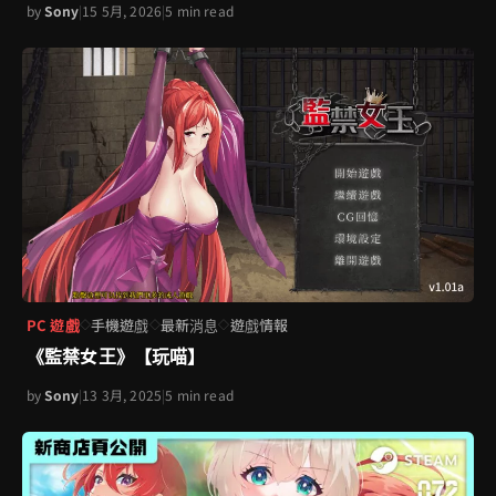
by
Sony
|
15 5月, 2026
|
5 min read
PC 遊戲
手機遊戲
最新消息
遊戲情報
◇
◇
◇
《監禁女王》【玩喵】
by
Sony
|
13 3月, 2025
|
5 min read