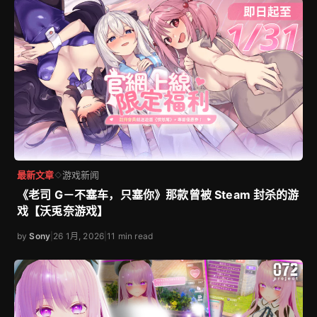
最新文章
游戏新闻
◇
《老司 G－不塞车，只塞你》那款曾被 Steam 封杀的游
戏【沃兎奈游戏】
by
Sony
|
26 1月, 2026
|
11 min read