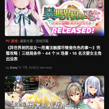
PC 游戏
最新文章
游戏开箱
◇
◇
《异世界树的巫女～用魔法触摸尽情做色色的事～》完
整攻略｜三结局条件・44 个 H 场景・16 名次要女主角
出没表
by
Sony
|
31 7月, 2026
|
2 min read