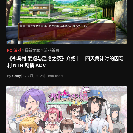
PC 游戏
最新文章
游戏新闻
◇
◇
《祢鸟村 爱虐与淫艳之祭》介绍｜十四天倒计时的因习
村 NTR 剧情 ADV
by
Sony
|
22 7月, 2026
|
1 min read