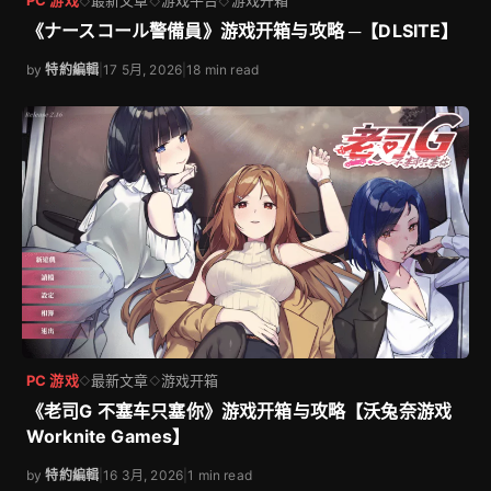
PC 游戏
最新文章
游戏平台
游戏开箱
◇
◇
◇
《ナースコール警備員》游戏开箱与攻略 ─【DLSITE】
by
特約編輯
|
17 5月, 2026
|
18 min read
PC 游戏
最新文章
游戏开箱
◇
◇
《老司G 不塞车只塞你》游戏开箱与攻略【沃兔奈游戏
Worknite Games】
by
特約編輯
|
16 3月, 2026
|
1 min read