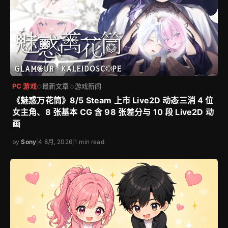
PC 游戏
最新文章
游戏开箱
◇
◇
《特务朔的祕密行动》游戏开箱 - 【78Games】
by
Sony
|
30 5月, 2025
|
3 min read
PC 游戏
最新文章
游戏新闻
◇
◇
《魅惑万花筒》8/5 Steam 上市 Live2D 动态三消 4 位