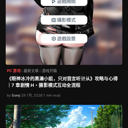
PC 游戏
最新文章
游戏开箱
◇
◇
《眼神冰冷的黑濑小姐，只对我言听计从》攻略与心得
｜7 章剧情 H・摄影模式互动全流程
by
Sony
|
29 7月, 2026
|
1 min read