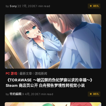
by
Sony
|
22 7月, 2026
|
1 min read
★ 85%
PC 游戏
最新文章
游戏新闻
◇
◇
《TORAWASE ～被囚禁的伪妃梦寐以求的幸福～》
Steam 商店页公开 白舟预告梦境性转视觉小说
by
特約編輯
|
9 4月, 2026
|
1 min read
★ 85%