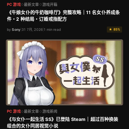
PC 游戏
最新文章
游戏开箱
◇
◇
《牛娘女仆的牛奶咖啡厅》完整攻略｜11 名女仆养成条
件・2 种结局・订婚戒指配方
by
Sony
|
31 7月, 2026
|
1 min read
★ 85%
PC 游戏
最新文章
游戏新闻
◇
◇
《与女仆一起生活 SS》已登陆 Steam｜超过百种换装
组合的女仆同居视觉小说