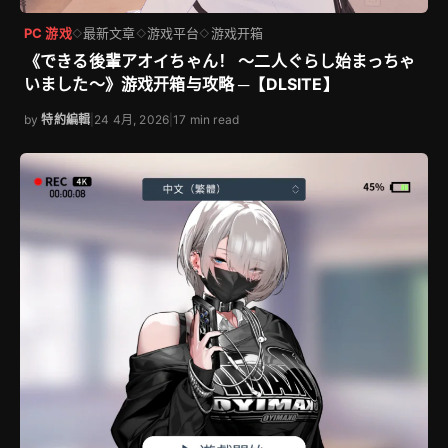
PC 游戏
最新文章
游戏平台
游戏开箱
◇
◇
◇
《できる後輩アオイちゃん！ ～二人ぐらし始まっちゃ
いました～》游戏开箱与攻略 ─【DLSITE】
by
特約編輯
|
24 4月, 2026
|
17 min read