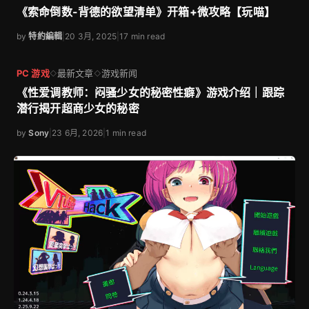
《索命倒数-背德的欲望清单》开箱+微攻略【玩喵】
by
特約編輯
|
20 3月, 2025
|
17 min read
PC 游戏
最新文章
游戏新闻
◇
◇
《性爱调教师：闷骚少女的秘密性癖》游戏介绍｜跟踪
潜行揭开超商少女的秘密
by
Sony
|
23 6月, 2026
|
1 min read