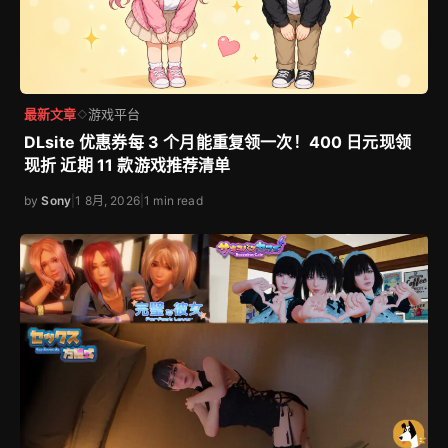
女主角、8 张基本 CG 含 98 张差分与 10 段 Live2D 动
画
by
Sony
|
4 8月, 2026
|
1 min read
最新文章
游戏平台
◇
DLsite 优惠券每 3 个月能重复领一次！400 日元现领
现折 近期 11 款游戏推荐清单
by
Sony
|
1 8月, 2026
|
1 min read