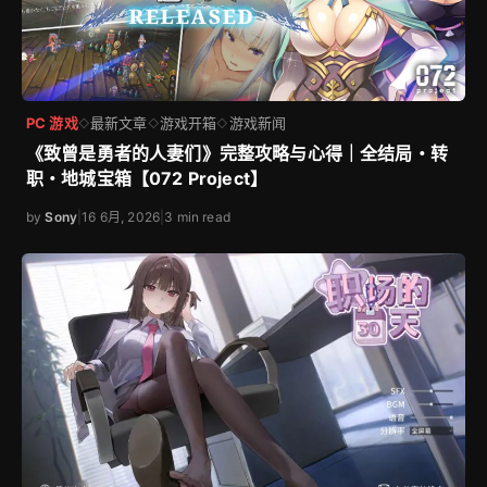
PC 游戏
最新文章
游戏开箱
游戏新闻
◇
◇
◇
《致曾是勇者的人妻们》完整攻略与心得｜全结局・转
职・地城宝箱【072 Project】
by
Sony
|
16 6月, 2026
|
3 min read