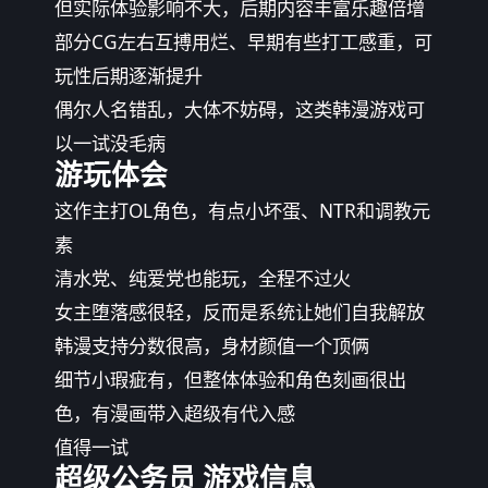
但实际体验影响不大，后期内容丰富乐趣倍增
部分CG左右互搏用烂、早期有些打工感重，可
玩性后期逐渐提升
偶尔人名错乱，大体不妨碍，这类韩漫游戏可
以一试没毛病
游玩体会
这作主打OL角色，有点小坏蛋、NTR和调教元
素
清水党、纯爱党也能玩，全程不过火
女主堕落感很轻，反而是系统让她们自我解放
韩漫支持分数很高，身材颜值一个顶俩
细节小瑕疵有，但整体体验和角色刻画很出
色，有漫画带入超级有代入感
值得一试
超级公务员 游戏信息