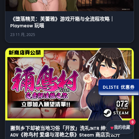
《堕落精灵：芙蕾雅》游戏开箱与全流程攻略｜
Playmeow 玩喵
23 11 月, 2025
DLISTE 优惠券
0
我的收藏
搬到乡下却被当地习俗「开放」洗礼!NTR 绅士
ADV《祢鸟村 爱虐与淫艳之祭》Steam 商店页公开