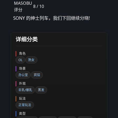
MASOBU
8 / 10
评分
SONY 的绅士列车，我们下回继续分晓!
详细分类
角色
OL
熟女
场景
办公室
宾馆
外观
巨乳/爆乳
黑发
玩法
正常玩法
类型