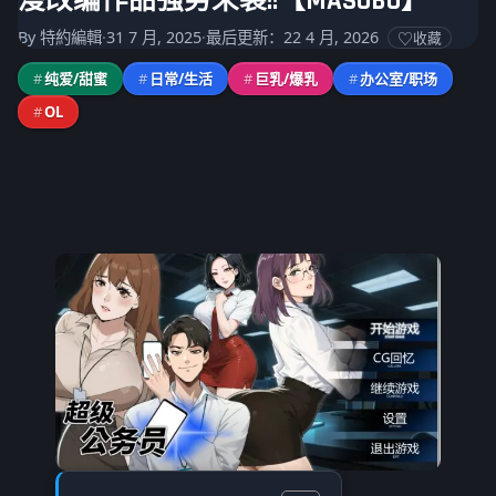
漫改编作品强势来袭!!【MASOBU】
By
特約編輯
·
31 7 月, 2025
·
最后更新：22 4 月, 2026
收藏
#
纯爱/甜蜜
#
日常/生活
#
巨乳/爆乳
#
办公室/职场
#
OL