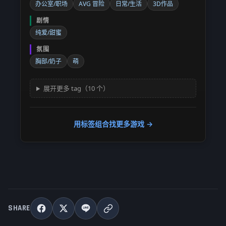
办公室/职场
AVG 冒险
日常/生活
3D作品
剧情
纯爱/甜蜜
氛围
胸部/奶子
萌
展开更多 tag（10 个）
用标签组合找更多游戏 →
SHARE