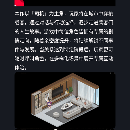
本作以「司机」为主角，玩家将在城市中穿梭
载客，通过对话与行动选择，逐步走进乘客们
的人生故事。游戏中每位角色皆拥有专属的剧
情走向，随着亲密度提升，将陆续解锁不同事
件与发展。当关系达到特定阶段后，玩家更可
随时呼叫角色，在多样化场景中展开专属互动
体验。