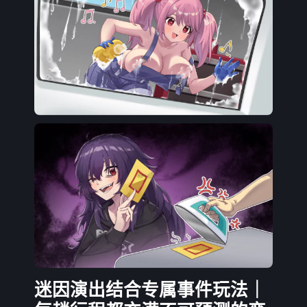
迷因演出结合专属事件玩法｜