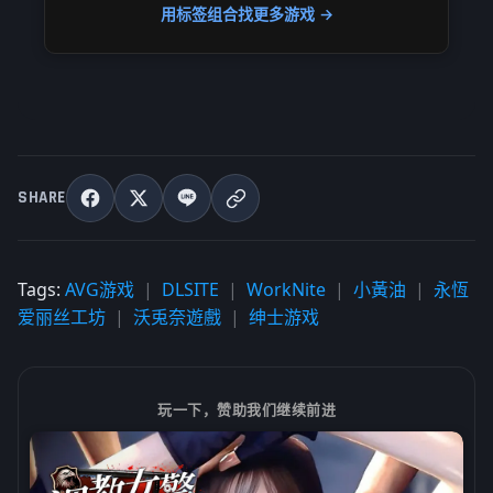
用标签组合找更多游戏 →
SHARE
Tags:
AVG游戏
DLSITE
WorkNite
小黃油
永恆
爱丽丝工坊
沃兎奈遊戲
绅士游戏
玩一下，赞助我们继续前进