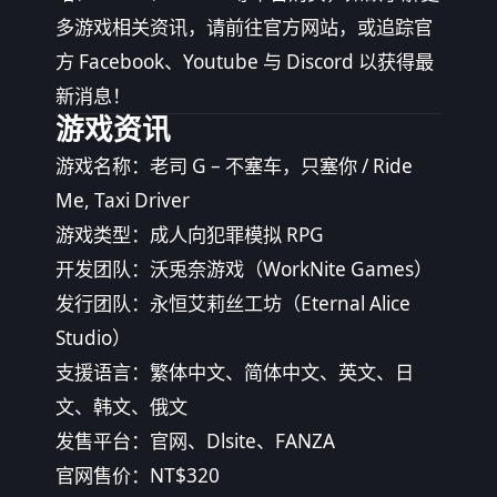
多游戏相关资讯，请前往官方网站，或追踪官
方 Facebook、Youtube 与 Discord 以获得最
新消息！
游戏资讯
游戏名称：老司 G – 不塞车，只塞你 / Ride
Me, Taxi Driver
游戏类型：成人向犯罪模拟 RPG
开发团队：沃兎奈游戏（WorkNite Games）
发行团队：永恒艾莉丝工坊（Eternal Alice
Studio）
支援语言：繁体中文、简体中文、英文、日
文、韩文、俄文
发售平台：官网、Dlsite、FANZA
官网售价：NT$320