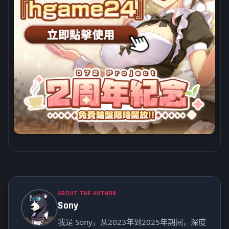
ABOUT THE AUTHOR
Sony
我是 Sony，从2023年到2025年期间，深度