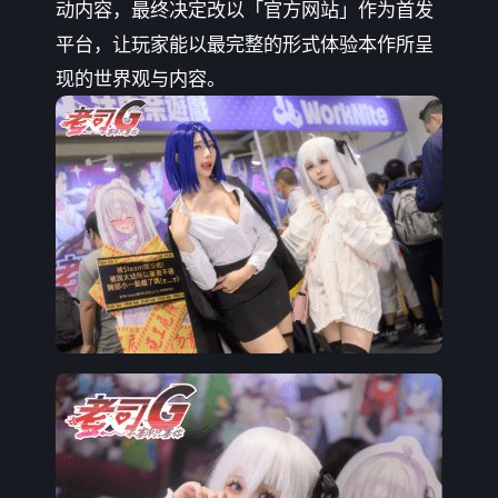
动内容，最终决定改以「官方网站」作为首发
平台，让玩家能以最完整的形式体验本作所呈
现的世界观与内容。