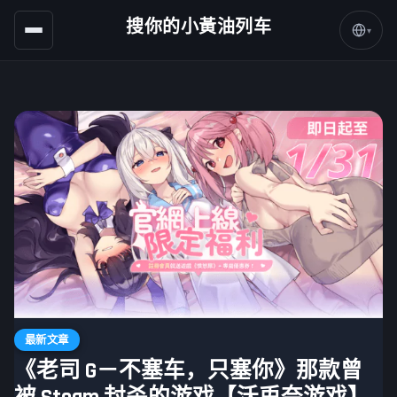
搜你的小黃油列车
▾
最新文章
《老司 G－不塞车，只塞你》那款曾