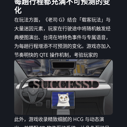
每趟行程都充满不可预测的变
化
在玩法方面，《老司 G》结合「载客玩法」与
大量迷因元素，玩家在行驶途中将随机触发经
典梗图演出、台湾在地特色事件与专属语音，
为每趟行程增添不可预测的变化。游戏亦加入
节奏明快的 QTE 操作机制，考验玩家的
此外，游戏收录精致细腻的 HCG 与动态演