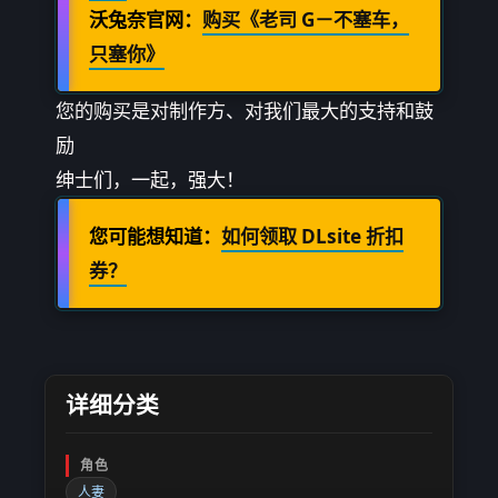
沃兔奈官网：
购买《老司 G－不塞车，
只塞你》
您的购买是对制作方、对我们最大的支持和鼓
励
绅士们，一起，强大！
您可能想知道：
如何领取 DLsite 折扣
券？
详细分类
角色
人妻