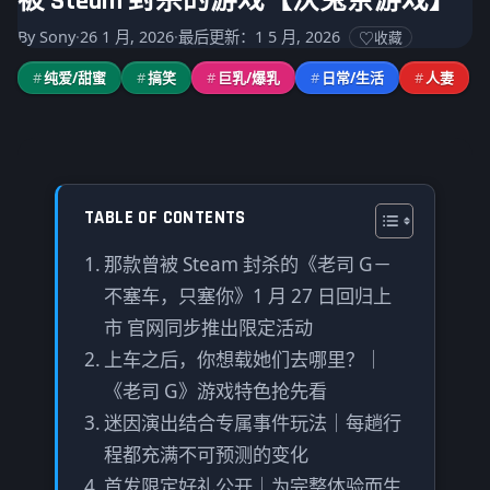
被 Steam 封杀的游戏【沃兎奈游戏】
By
Sony
·
26 1 月, 2026
·
最后更新：1 5 月, 2026
收藏
#
纯爱/甜蜜
#
搞笑
#
巨乳/爆乳
#
日常/生活
#
人妻
TABLE OF CONTENTS
那款曾被 Steam 封杀的《老司 G－
不塞车，只塞你》1 月 27 日回归上
市 官网同步推出限定活动
上车之后，你想载她们去哪里？｜
《老司 G》游戏特色抢先看
迷因演出结合专属事件玩法｜每趟行
程都充满不可预测的变化
首发限定好礼公开｜为完整体验而生