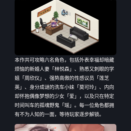
本作共可攻略六名角色，包括外表幸福却暗藏
烦恼的新婚人妻「林悦森」、熟悉又刺眼的学
姐「周欣仪」、强势高傲的性感议员「莲芝
英」、身分成谜的洗车小妹「莫可玲」、内向
却怀抱偶像梦想的少女「爱」，以及只在特定
时间叫车的孤魂野鬼「瑶」。每一位角色都拥
有不为人知的一面，等待玩家逐步解锁。