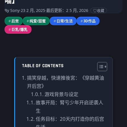
喵】
By
Sony
·
23 2 月, 2025
·
最后更新：2 5 月, 2026
收藏
#
后宫
#
纯爱/甜蜜
#
日常/生活
#
3D作品
#
巨乳/爆乳
TABLE OF CONTENTS
搞笑穿越，快速推後宮：《穿越黄油
开后宫》
游戏背景与设定
故事开局：腎亏少年开启逆袭人
生
任务目标：20天内打造你的后宫