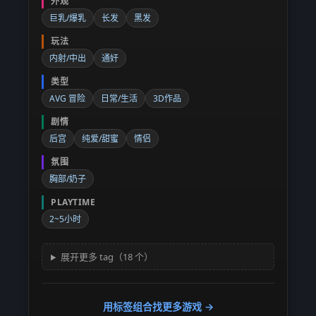
外观
巨乳/爆乳
长发
黑发
玩法
内射/中出
通奸
类型
AVG 冒险
日常/生活
3D作品
剧情
后宫
纯爱/甜蜜
情侣
氛围
胸部/奶子
PLAYTIME
2~5小时
展开更多 tag（18 个）
用标签组合找更多游戏 →