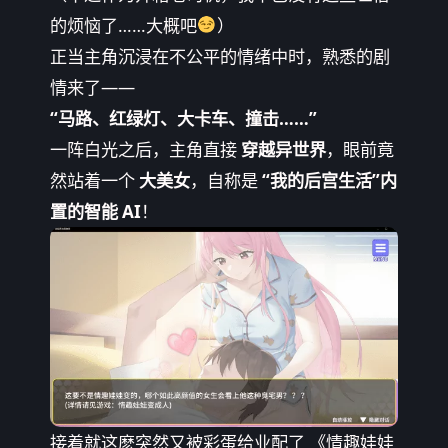
的烦恼了……大概吧
）
正当主角沉浸在不公平的情绪中时，熟悉的剧
情来了——
“马路、红绿灯、大卡车、撞击……”
一阵白光之后，主角直接
穿越异世界
，眼前竟
然站着一个
大美女
，自称是
“我的后宫生活”内
置的智能 AI
！
接着就这麽突然又被彩蛋给业配了 《情趣娃娃