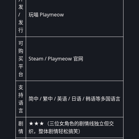
发
/
玩喵 Playmeow
发
行
可
购
买
Steam / Playmeow 官网
平
台
支
持
简中 / 繁中 / 英语 / 日语 / 韩语等多国语言
语
言
剧
★★★（三位女角色的剧情线独立但交
情
织，整体剧情轻松搞笑）