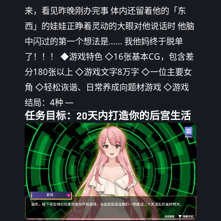
来，看见昨晚刚办完事 体内还留着他的「东
西」的娃娃正睁着灵动的大眼对他说话时 他脑
中闪过的第一个想法是…… 我他妈终于脱单
了！！！ ◆游戏特色 ◇16张基本CG，包含差
分180张以上 ◇游戏文字8万字 ◇一位主要女
角 ◇轻松诙谐、日常养成向题材游戏 ◇游戏
结局：4种 —
任务目标：20天内打造你的后宫生活