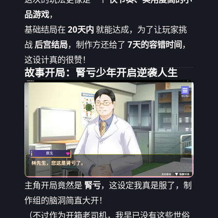
品游戏
，
基础结局在
20天内
就能达成，为了让玩家挑
战
后宫结局
，制作方还给了
7天的容错时间
，
这设计真的很赞！
故事开局：腎亏少年开启逆袭人生
主角开局竟然是
腎亏
，这设定我真是服了，制
作组的脑洞简直大开！
（不过作为开箱老司机，我早已没有这些世俗