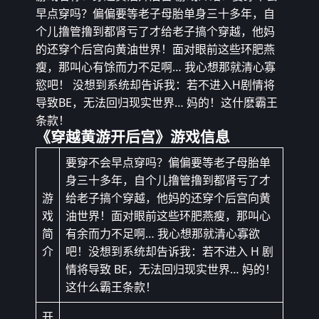
早点穿吗？偏偏要等老子母胎单身三十多年，自
个儿撸管撸到都肾亏了才给老子搞个穿越，他妈
的还穿个后宫向黄油世界！面对眼前这些环肥燕
瘦，那叫心有馀而力不足啊… 我心想那就清心寡
慾吧！ 没想到系统却告诉我：若不进入H剧情将
导致BE，无法回归现实世界… 妈的！这什麽霸王
条款！
《穿越黄游开后宫》游戏信息
要穿不会早点穿吗？偏偏要等老子母胎单
身三十多年，自个儿撸管撸到都肾亏了才
游
给老子搞个穿越，他妈的还穿个后宫向黄
戏
油世界！面对眼前这些环肥燕瘦，那叫心
简
有余而力不足啊… 我心想那就清心寡欲
介
吧！没想到系统却告诉我：若不进入 H 剧
情将导致 BE，无法回归现实世界… 妈的！
这什么霸王条款！
开