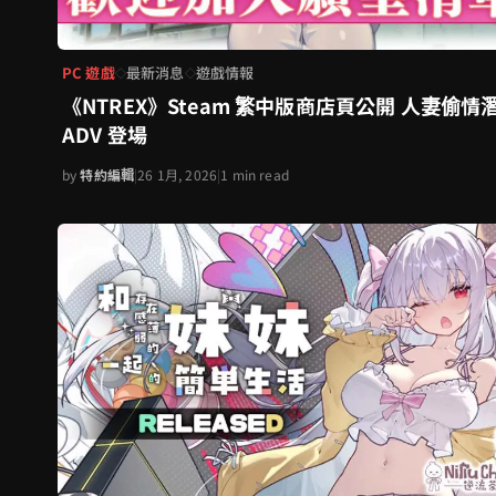
PC 遊戲
最新消息
遊戲情報
◇
◇
《NTREX》Steam 繁中版商店頁公開 人妻偷情
ADV 登場
by
特約編輯
|
26 1月, 2026
|
1 min read