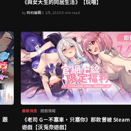
《與女大生的同居生活》【玩喵】
by
特約編輯
|
6 3月, 2025
|
9 min read
最新消息
遊戲情報
◇
｜跟
《老司 G－不塞車，只塞你》那款曾被 Steam
遊戲【沃兎奈遊戲】