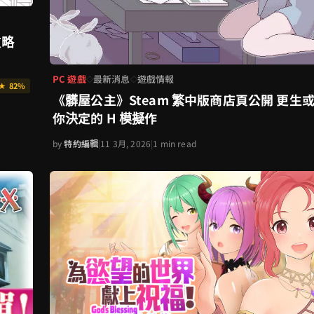
攻略
PC 遊戲
最新消息
遊戲情報
◇
◇
★ 82%
《髒屋公主》Steam 繁中版商店頁公開 更生
你決定的 H 模擬作
by
特約編輯
|
11 3月, 2026
|
1 min read