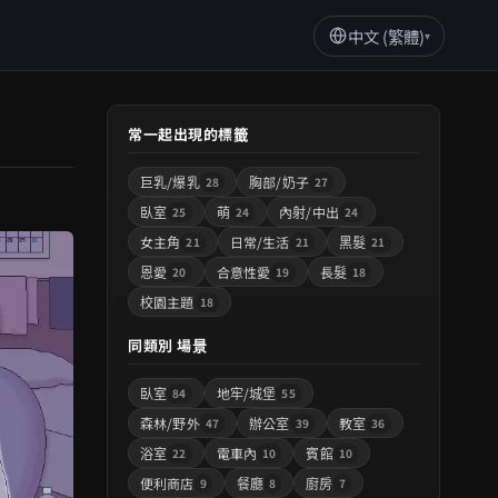
中文 (繁體)
▾
常一起出現的標籤
巨乳/爆乳
胸部/奶子
28
27
臥室
萌
內射/中出
25
24
24
女主角
日常/生活
黑髮
21
21
21
恩愛
合意性愛
長髮
20
19
18
校園主題
18
同類別 場景
臥室
地牢/城堡
84
55
森林/野外
辦公室
教室
47
39
36
浴室
電車內
賓館
22
10
10
便利商店
餐廳
廚房
9
8
7