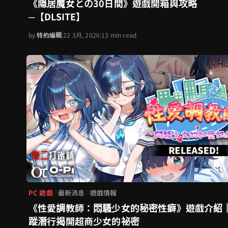
《隠居魔女との30日間》遊戲開箱與攻略
─【DLSITE】
by
特約編輯
|
22 3月, 2026
|
13 min read
PC 遊戲
最新消息
遊戲情報
◇
◇
《性愛調教師：悶騷少女的秘密性癖》遊戲介紹
蹤潛行揭開超商少女的祕密