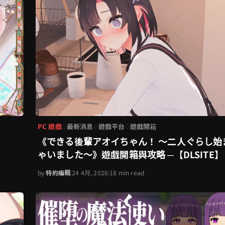
PC 遊戲
最新消息
遊戲平台
遊戲開箱
◇
◇
◇
《できる後輩アオイちゃん！ ～二人ぐらし始
ゃいました～》遊戲開箱與攻略 ─【DLSITE】
by
特約編輯
|
24 4月, 2026
|
18 min read