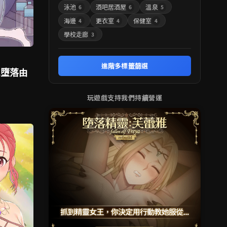
泳池
酒吧居酒屋
溫泉
6
6
5
海邊
更衣室
保健室
4
4
4
學校走廊
3
進階多標籤篩選
或墮落由
玩遊戲支持我們持續營運