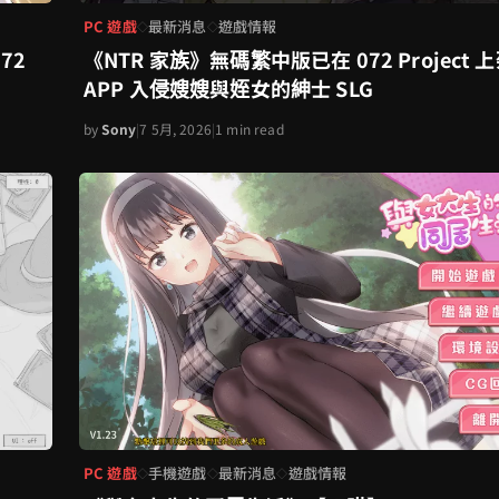
PC 遊戲
最新消息
遊戲情報
◇
◇
72
《NTR 家族》無碼繁中版已在 072 Project 
APP 入侵嫂嫂與姪女的紳士 SLG
by
Sony
|
7 5月, 2026
|
1 min read
PC 遊戲
手機遊戲
最新消息
遊戲情報
◇
◇
◇