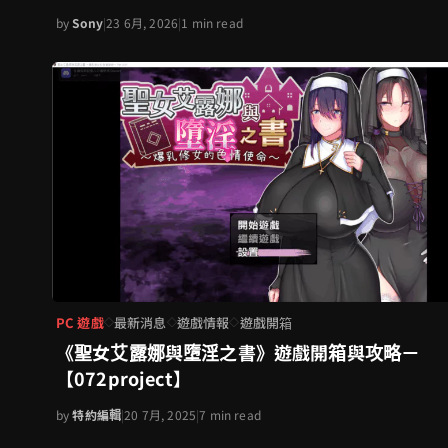
by
Sony
|
23 6月, 2026
|
1 min read
PC 遊戲
最新消息
遊戲情報
遊戲開箱
◇
◇
◇
《聖女艾露娜與墮淫之書》遊戲開箱與攻略－
【072project】
by
特約編輯
|
20 7月, 2025
|
7 min read