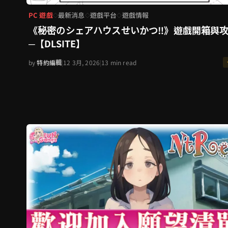
PC 遊戲
最新消息
遊戲平台
遊戲情報
◇
◇
◇
《秘密のシェアハウスせいかつ‼》遊戲開箱與
─【DLSITE】
by
特約編輯
|
12 3月, 2026
|
13 min read