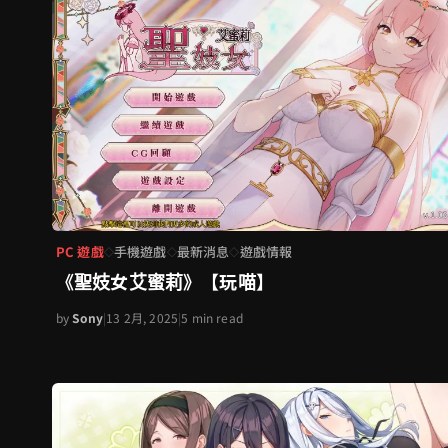
PC 遊戲
手機遊戲
最新消息
遊戲情報
◇
◇
◇
《聖妓女艾蜜莉》【玩喵】
by
Sony
|
13 2月, 2025
|
5 min read