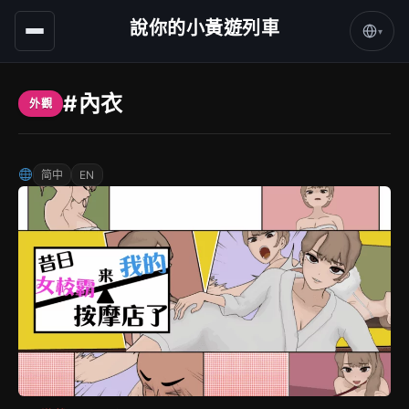
說你的小黃遊列車
▾
#內衣
外觀
简中
EN