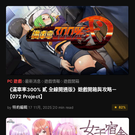
PC 遊戲
最新消息
遊戲情報
遊戲開箱
◇
◇
◇
《滿車率300% 貳 全線開通版》遊戲開箱與攻略－
【072 Project】
by
特約編輯
|
17 11月, 2025
|
20 min read
★ 82%