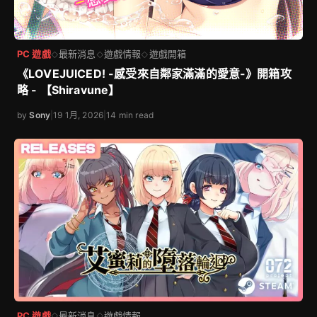
PC 遊戲
最新消息
遊戲情報
遊戲開箱
◇
◇
◇
《LOVEJUICED! -感受來自鄰家滿滿的愛意-》開箱攻
略 - 【Shiravune】
by
Sony
|
19 1月, 2026
|
14 min read
PC 遊戲
最新消息
遊戲情報
◇
◇