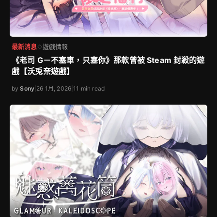
最新消息
遊戲情報
◇
《老司 G－不塞車，只塞你》那款曾被 Steam 封殺的遊
戲【沃兎奈遊戲】
by
Sony
|
26 1月, 2026
|
11 min read