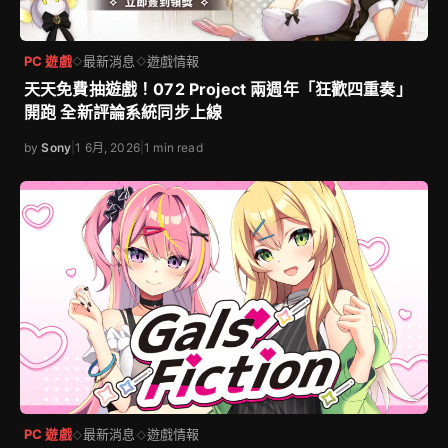
PC 遊戲
最新消息
遊戲情報
◇
◇
天天免費抽遊戲！072 Project 兩週年「狂歡四重奏」
開跑 全新評論系統同步上線
by
Sony
|
1 6月, 2026
|
1 min read
PC 遊戲
最新消息
遊戲情報
◇
◇