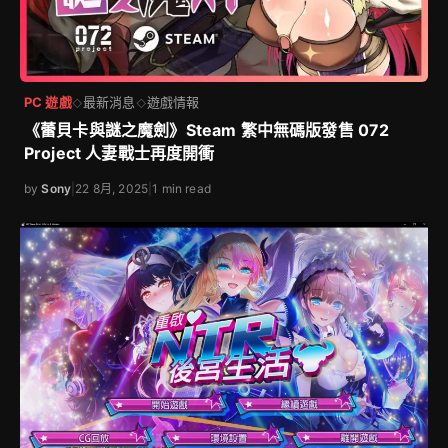
PC 遊戲
最新消息
遊戲情報
◇
◇
《蕾貝卡與謎之魔劍》Steam 繁中無碼版發售 072
Project 人妻戰士再度開衝
by
Sony
|
22 8月, 2025
|
1 min read