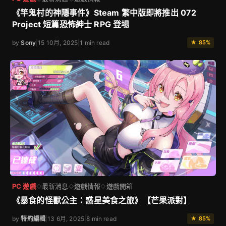
《竿鬼村的神隱事件》Steam 繁中版即將推出 072
Project 短篇恐怖紳士 RPG 登場
by
Sony
|
15 10月, 2025
|
1 min read
★ 85%
PC 遊戲
最新消息
遊戲情報
遊戲開箱
◇
◇
◇
《暴食的怪獸公主：惑星美食之旅》【芒果派對】
by
特約編輯
|
13 6月, 2025
|
8 min read
★ 85%