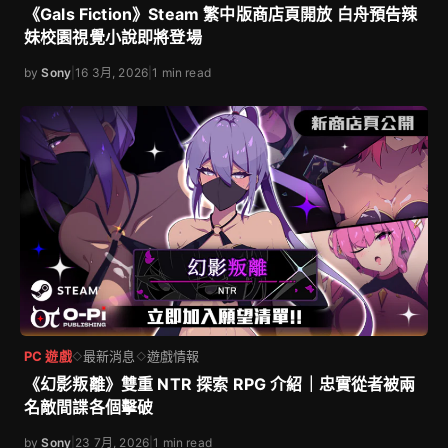
《Gals Fiction》Steam 繁中版商店頁開放 白舟預告辣
妹校園視覺小說即將登場
by
Sony
|
16 3月, 2026
|
1 min read
PC 遊戲
最新消息
遊戲情報
◇
◇
《幻影叛離》雙重 NTR 探索 RPG 介紹｜忠實從者被兩
名敵間諜各個擊破
by
Sony
|
23 7月, 2026
|
1 min read