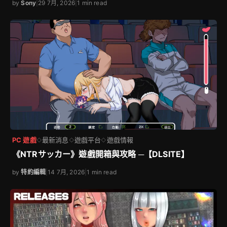
by
Sony
|
29 7月, 2026
|
1 min read
PC 遊戲
最新消息
遊戲平台
遊戲情報
◇
◇
◇
《NTRサッカー》遊戲開箱與攻略 ─【DLSITE】
by
特約編輯
|
14 7月, 2026
|
1 min read