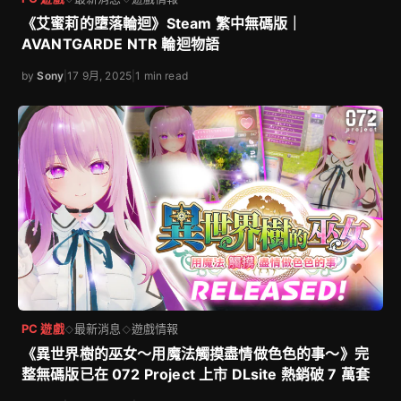
《艾蜜莉的墮落輪迴》Steam 繁中無碼版｜
AVANTGARDE NTR 輪迴物語
by
Sony
|
17 9月, 2025
|
1 min read
PC 遊戲
最新消息
遊戲情報
◇
◇
《異世界樹的巫女～用魔法觸摸盡情做色色的事～》完
整無碼版已在 072 Project 上市 DLsite 熱銷破 7 萬套