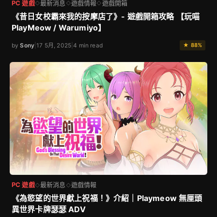
PC 遊戲
最新消息
遊戲情報
遊戲開箱
◇
◇
◇
《昔日女校霸來我的按摩店了》- 遊戲開箱攻略 【玩喵
PlayMeow / Warumiyo】
by
Sony
|
17 5月, 2025
|
4 min read
★ 88%
PC 遊戲
最新消息
遊戲情報
◇
◇
《為慾望的世界獻上祝福！》介紹｜Playmeow 無厘頭
異世界卡牌瑟瑟 ADV