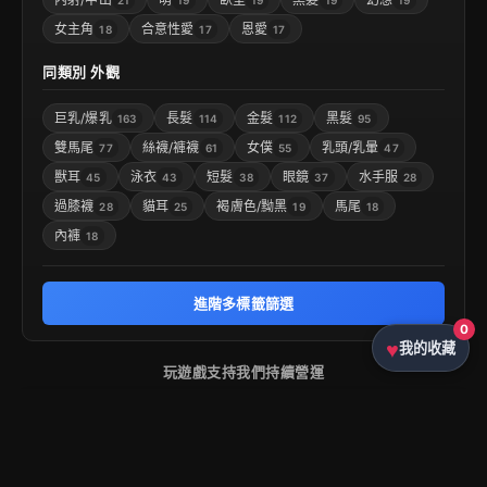
女主角
合意性愛
恩愛
18
17
17
同類別 外觀
巨乳/爆乳
長髮
金髮
黑髮
163
114
112
95
雙馬尾
絲襪/褲襪
女僕
乳頭/乳暈
77
61
55
47
獸耳
泳衣
短髮
眼鏡
水手服
45
43
38
37
28
過膝襪
貓耳
褐膚色/黝黑
馬尾
28
25
19
18
內褲
18
進階多標籤篩選
0
我的收藏
玩遊戲支持我們持續營運