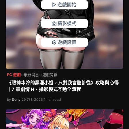
PC 遊戲
最新消息
遊戲開箱
◇
◇
《眼神冰冷的黑瀨小姐，只對我言聽計從》攻略與心得
｜7 章劇情 H・攝影模式互動全流程
by
Sony
|
29 7月, 2026
|
1 min read