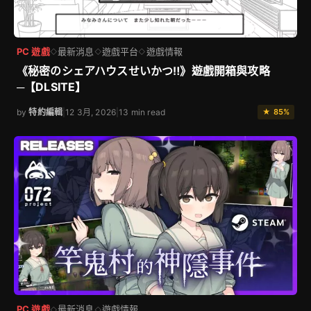
PC 遊戲
最新消息
遊戲平台
遊戲情報
◇
◇
◇
《秘密のシェアハウスせいかつ‼》遊戲開箱與攻略
─【DLSITE】
by
特約編輯
|
12 3月, 2026
|
13 min read
★ 85%
PC 遊戲
最新消息
遊戲情報
◇
◇