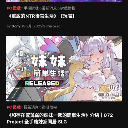
PC 遊戲
手機遊戲
最新消息
遊戲情報
◇
◇
◇
《重啟的NTR後宮生活》【玩喵】
by
Sony
|
19 2月, 2025
|
9 min read
PC 遊戲
最新消息
遊戲情報
◇
◇
《和存在感薄弱的妹妹一起的簡單生活》介紹｜072
Project 全手繪妹系同居 SLG