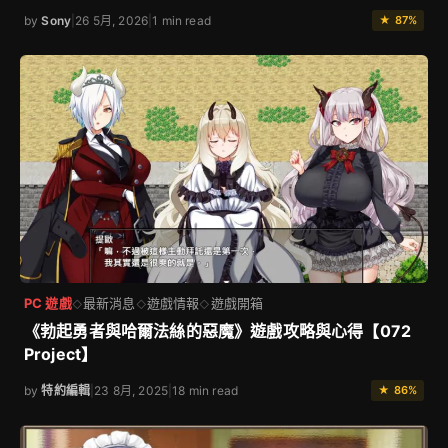
by
Sony
|
26 5月, 2026
|
1 min read
★ 87%
PC 遊戲
最新消息
遊戲情報
遊戲開箱
◇
◇
◇
《勃起勇者與哈爾法絲的惡魔》遊戲攻略與心得【072
Project】
by
特約編輯
|
23 8月, 2025
|
18 min read
★ 86%