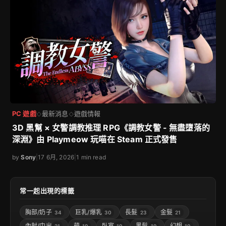
PC 遊戲
最新消息
遊戲情報
◇
◇
3D 黑幫 × 女警調教推理 RPG《調教女警 - 無盡墮落的
深淵》由 Playmeow 玩喵在 Steam 正式發售
by
Sony
|
17 6月, 2026
|
1 min read
常一起出現的標籤
胸部/奶子
巨乳/爆乳
長髮
金髮
34
30
23
21
內射/中出
萌
臥室
黑髮
幻想
21
19
19
19
19