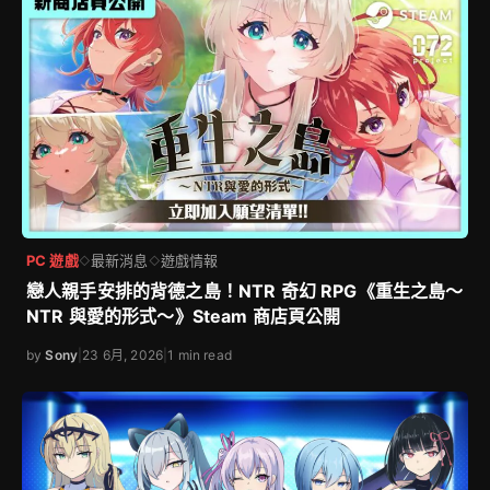
PC 遊戲
最新消息
遊戲情報
◇
◇
戀人親手安排的背德之島！NTR 奇幻 RPG《重生之島～
NTR 與愛的形式～》Steam 商店頁公開
by
Sony
|
23 6月, 2026
|
1 min read