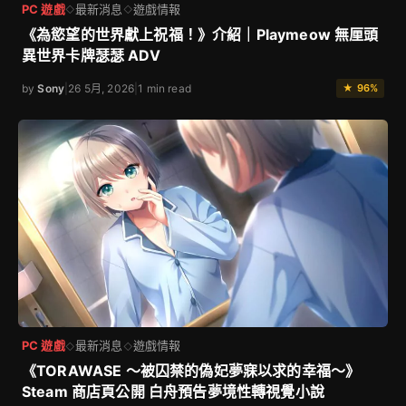
PC 遊戲
最新消息
遊戲情報
◇
◇
《為慾望的世界獻上祝福！》介紹｜Playmeow 無厘頭
異世界卡牌瑟瑟 ADV
by
Sony
|
26 5月, 2026
|
1 min read
★ 96%
PC 遊戲
最新消息
遊戲情報
◇
◇
《TORAWASE ～被囚禁的偽妃夢寐以求的幸福～》
Steam 商店頁公開 白舟預告夢境性轉視覺小說