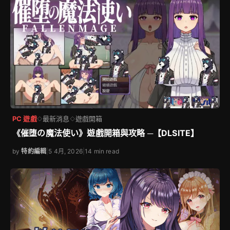
PC 遊戲
最新消息
遊戲開箱
◇
◇
《催堕の魔法使い》遊戲開箱與攻略 ─【DLSITE】
by
特約編輯
|
5 4月, 2026
|
14 min read