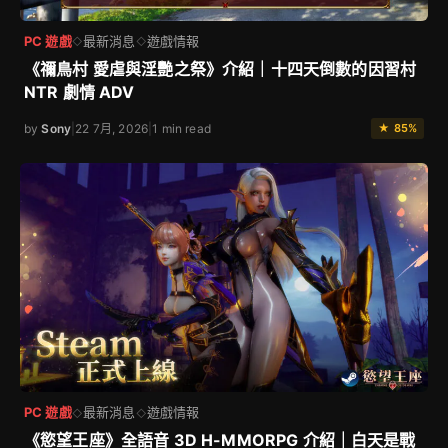
PC 遊戲
最新消息
遊戲情報
◇
◇
《禰鳥村 愛虐與淫艷之祭》介紹｜十四天倒數的因習村
NTR 劇情 ADV
by
Sony
|
22 7月, 2026
|
1 min read
★ 85%
PC 遊戲
最新消息
遊戲情報
◇
◇
《慾望王座》全語音 3D H-MMORPG 介紹｜白天是戰