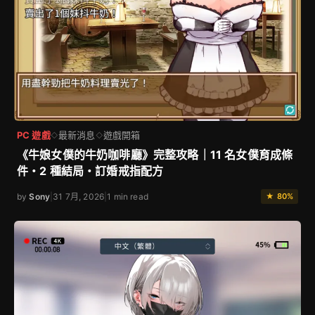
PC 遊戲
最新消息
遊戲開箱
◇
◇
《牛娘女僕的牛奶咖啡廳》完整攻略｜11 名女僕育成條
件・2 種結局・訂婚戒指配方
by
Sony
|
31 7月, 2026
|
1 min read
★ 80%