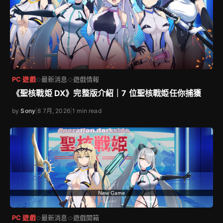
PC 遊戲
最新消息
遊戲情報
◇
◇
《聖核戰姫 DX》完整版介紹｜7 位聖核戰姫任你捕獲
by
Sony
|
8 7月, 2026
|
1 min read
PC 遊戲
最新消息
遊戲開箱
◇
◇