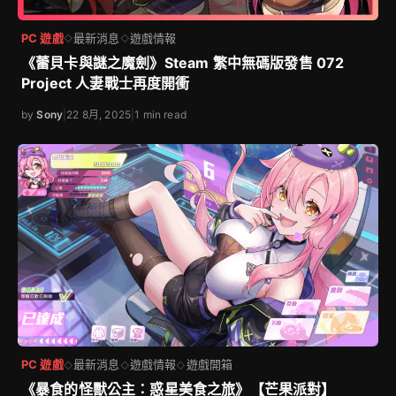
PC 遊戲
最新消息
遊戲情報
◇
◇
《蕾貝卡與謎之魔劍》Steam 繁中無碼版發售 072
Project 人妻戰士再度開衝
by
Sony
|
22 8月, 2025
|
1 min read
PC 遊戲
最新消息
遊戲情報
遊戲開箱
◇
◇
◇
《暴食的怪獸公主：惑星美食之旅》【芒果派對】