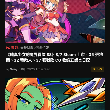
PC 遊戲
最新消息
遊戲情報
◇
◇
《純真少女的魔界冒險 SS》8/7 Steam 上市，35 張地
圖、32 種敵人、37 張戰敗 CG 收錄五語言日配
by
Sony
|
6 8月, 2026
|
1 min read
★ 85%