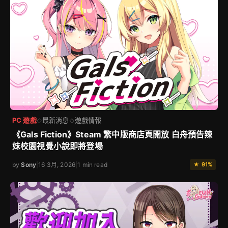
PC 遊戲
最新消息
遊戲情報
◇
◇
《Gals Fiction》Steam 繁中版商店頁開放 白舟預告辣
妹校園視覺小說即將登場
by
Sony
|
16 3月, 2026
|
1 min read
★ 91%