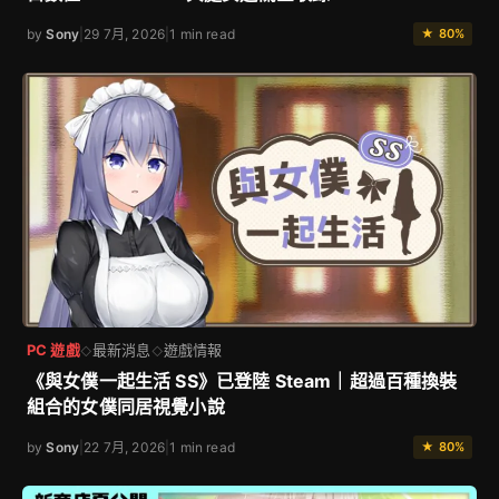
by
Sony
|
29 7月, 2026
|
1 min read
★ 80%
PC 遊戲
最新消息
遊戲情報
◇
◇
《與女僕一起生活 SS》已登陸 Steam｜超過百種換裝
組合的女僕同居視覺小說
by
Sony
|
22 7月, 2026
|
1 min read
★ 80%