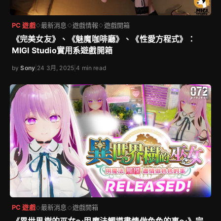
PC 遊戲
最新消息
遊戲情報
遊戲開箱
◇
◇
◇
《完美女友》、《魅魔咖啡廳》、《性愛方程式》：
MIGI Studio實用系遊戲開箱
by
Sony
|
24 3月, 2025
|
4 min read
PC 遊戲
最新消息
遊戲開箱
◇
◇