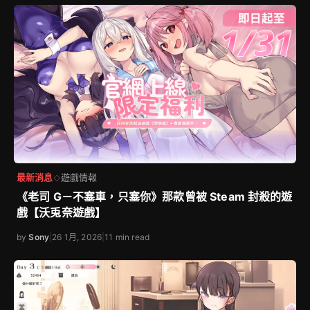
最新消息
遊戲情報
◇
《老司 G－不塞車，只塞你》那款曾被 Steam 封殺的遊
戲【沃兎奈遊戲】
by
Sony
|
26 1月, 2026
|
11 min read