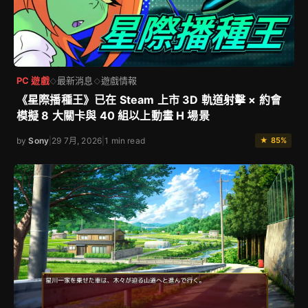
PC 遊戲
最新消息
遊戲情報
◇
◇
《星際播種王》已在 Steam 上市 3D 軌道射擊 × 約會
模擬 8 大關卡與 40 組以上動畫 H 場景
by
Sony
|
29 7月, 2026
|
1 min read
★ 85%