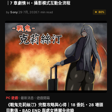
｜7 章劇情 H・攝影模式互動全流程
by
Sony
|
29 7月, 2026
|
1 min read
★ 80%
PC 遊戲
最新消息
遊戲開箱
◇
◇
《戰鬼克莉絲汀》完整攻略與心得｜18 委託・28 場頭
目數值・BAD END 與處女通關全收錄