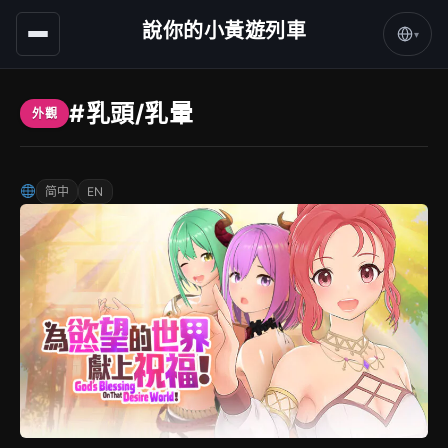
說你的小黃遊列車
▾
#乳頭/乳暈
外觀
简中
EN