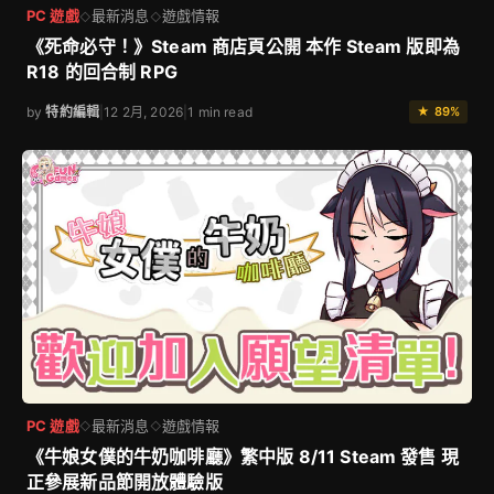
PC 遊戲
最新消息
遊戲情報
◇
◇
《死命必守！》Steam 商店頁公開 本作 Steam 版即為
R18 的回合制 RPG
by
特約編輯
|
12 2月, 2026
|
1 min read
★ 89%
PC 遊戲
最新消息
遊戲情報
◇
◇
《牛娘女僕的牛奶咖啡廳》繁中版 8/11 Steam 發售 現
正參展新品節開放體驗版