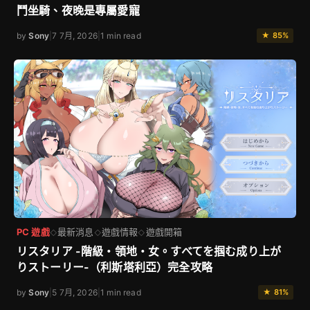
鬥坐騎、夜晚是專屬愛寵
by
Sony
|
7 7月, 2026
|
1 min read
★ 85%
PC 遊戲
最新消息
遊戲情報
遊戲開箱
◇
◇
◇
リスタリア -階級・領地・女。すべてを掴む成り上が
りストーリー-（利斯塔利亞）完全攻略
by
Sony
|
5 7月, 2026
|
1 min read
★ 81%