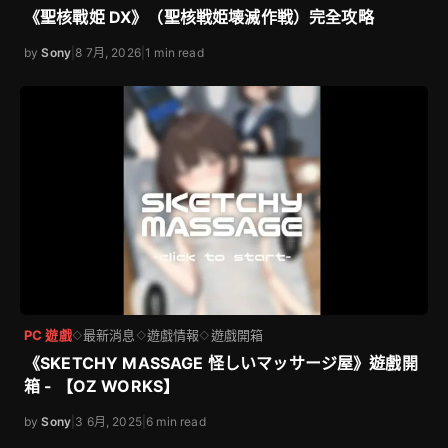
《聖核戰姫 DX》（聖核戦姫壊滅作戦）完全攻略
by
Sony
|
8 7月, 2026
|
1 min read
PC 遊戲
最新消息
遊戲情報
遊戲開箱
◇
◇
◇
《SKETCHY MASSAGE 怪しいマッサージ屋》遊戲開
箱 - 【OZ WORKS】
by
Sony
|
3 6月, 2025
|
6 min read