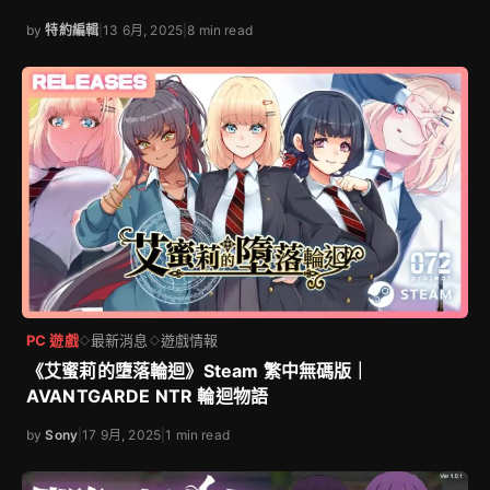
by
特約編輯
|
13 6月, 2025
|
8 min read
PC 遊戲
最新消息
遊戲情報
◇
◇
《艾蜜莉的墮落輪迴》Steam 繁中無碼版｜
AVANTGARDE NTR 輪迴物語
by
Sony
|
17 9月, 2025
|
1 min read