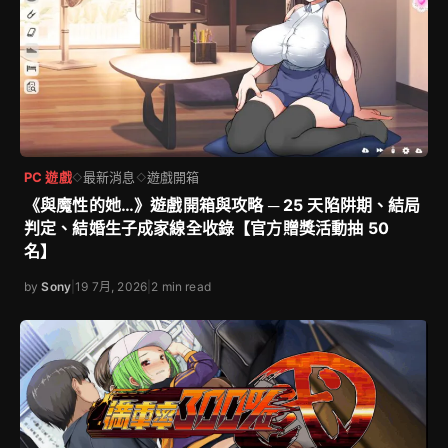
PC 遊戲
最新消息
遊戲開箱
◇
◇
《與魔性的她…》遊戲開箱與攻略 ─ 25 天陷阱期、結局
判定、結婚生子成家線全收錄【官方贈獎活動抽 50
名】
by
Sony
|
19 7月, 2026
|
2 min read