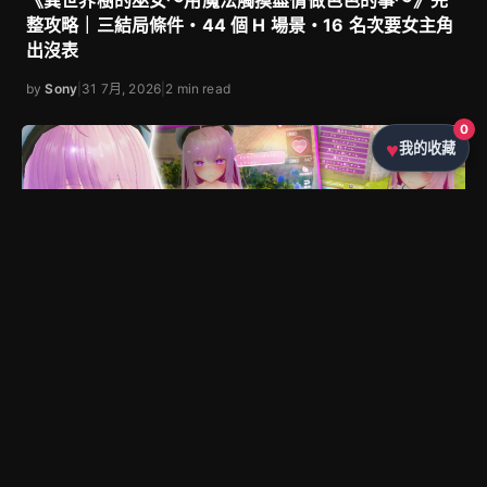
《異世界樹的巫女～用魔法觸摸盡情做色色的事～》完
整攻略｜三結局條件・44 個 H 場景・16 名次要女主角
出沒表
by
Sony
|
31 7月, 2026
|
2 min read
0
我的收藏
PC 遊戲
最新消息
遊戲情報
◇
◇
《異世界樹的巫女～用魔法觸摸盡情做色色的事～》完
整無碼版已在 072 Project 上市 DLsite 熱銷破 7 萬套