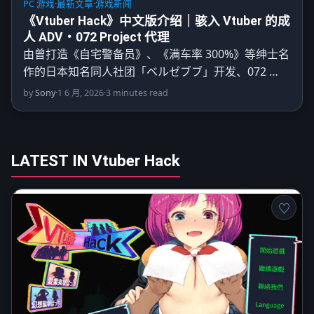
PC 游戏
·
最新文章
·
游戏新闻
《Vtuber Hack》中文版介绍｜骇入 Vtuber 的成
人 ADV・072 Project 代理
由曾打造《自宅警备员》、《满车率 300%》等绅士名
作的日本知名同人社团「ベルゼブブ」开发、072 …
by
Sony
·
1 6 月, 2026
·
3 minutes read
LATEST IN Vtuber Hack