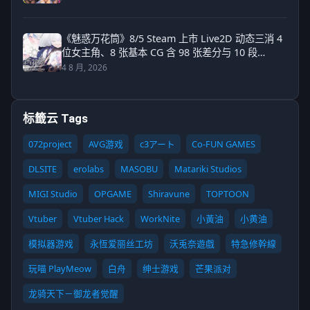
《魅惑万花筒》8/5 Steam 上市 Live2D 动态三消 4
位女主角、8 张基本 CG 含 98 张差分与 10 段
Live2D 动画
4 8 月, 2026
标籤云 Tags
072project
AVG游戏
c3アート
Co-FUN GAMES
DLSITE
erolabs
MASOBU
Matariki Studios
MIGI Studio
OPGAME
Shiravune
TOPTOON
Vtuber
Vtuber Hack
WorkNite
小黃油
小黄油
模拟器游戏
永恆爱丽丝工坊
沃兎奈遊戲
特急修幹線
玩喵 PlayMeow
白舟
绅士游戏
芒果派对
龙骑天下－御龙者觉醒