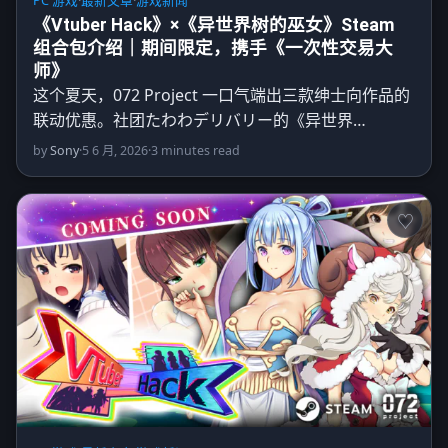
PC 游戏
·
最新文章
·
游戏新闻
《Vtuber Hack》×《异世界树的巫女》Steam
组合包介绍｜期间限定，携手《一次性交易大
师》
这个夏天，072 Project 一口气端出三款绅士向作品的
联动优惠。社团たわわデリバリー的《异世界…
by
Sony
·
5 6 月, 2026
·
3 minutes read