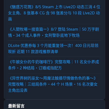
《魅惑万花筒》8/5 Steam 上市 Live2D 动态三消 4 位
女主角、8 张基本 CG 含 98 张差分与 10 段 Live2D 动
画
《人間牧場ー搜查篇ー》8/7 登陆 Steam｜50 万字剧
情・34 个成人事件・女刑警卧底地下牧场
DLsite 优惠券每 3 个月能重复领一次！400 日元现领
现折 近期 11 款游戏推荐清单
《牛娘女仆的牛奶咖啡厅》完整攻略｜11 名女仆养成
条件・2 种结局・订婚戒指配方
《异世界树的巫女～用魔法触摸尽情做色色的事～》
完整攻略｜三结局条件・44 个 H 场景・16 名次要女
主角出没表
最新留言