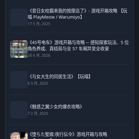
《昔日女校霸来我的按摩店了》- 游戏开箱攻略 【玩
喵 PlayMeow / Warumiyo】
17 5 月, 2025
《45号电车》游戏开箱与攻略 ─ 感知探索玩法、5 位
角色养成、真结局与全 57 车厢异变全收录
28 6 月, 2026
《与女大生的同居生活》【玩喵】
6 3 月, 2025
《魅惑之翼少女的爆衣攻略》
7 2 月, 2025
《堕ちた聖痕:夜行伝令》游戏开箱与攻略