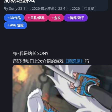
册就送游戏
By
Sony
·
23 1 月, 2026
·
最后更新：22 4 月, 2026
收藏
#
3D作品
#
巨乳/爆乳
#
金发
#
胸部/奶子
#
AVG 冒险
嗨~我是站长 SONY
还记得咱们上次介绍的游戏
《愤怒屌》
吗