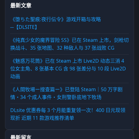
最新文章
《堕ちた聖痕:夜行伝令》游戏开箱与攻略
─【DLSITE】
《纯真少女的魔界冒险 SS》已在 Steam 上市，剑枪切
换战斗、35 张地图、32 种敌人与 37 张战败 CG
《魅惑万花筒》已在 Steam 上市 Live2D 动态三消 4
位女主角、8 张基本 CG 含 98 张差分与 10 段 Live2D
动画
《人間牧場ー搜查篇ー》已登陆 Steam｜50 万字剧
情・34 个成人事件・女刑警卧底地下牧场
DLsite 优惠券每 3 个月能重复领一次！400 日元现领
现折 近期 11 款游戏推荐清单
最新留言