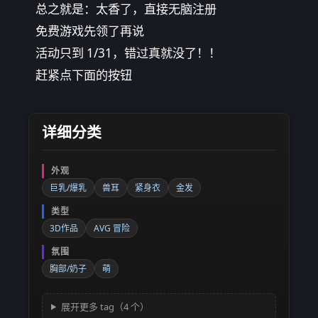
总之就是：太香了，直接无脑注册
免费游戏先领了再说
活动只到 1/31，错过真就没了！！
赶紧点下面的按钮
详细分类
外观
巨乳/爆乳
兽耳
紧身衣
金发
类型
3D作品
AVG 冒险
氛围
胸部/奶子
萌
展开更多 tag（4 个）