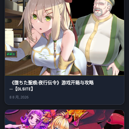
《堕ちた聖痕:夜行伝令》游戏开箱与攻略
─【DLSITE】
8 8 月, 2026