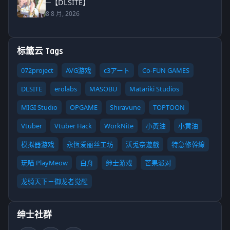
─【DLSITE】
8 8 月, 2026
标籤云 Tags
072project
AVG游戏
c3アート
Co-FUN GAMES
DLSITE
erolabs
MASOBU
Matariki Studios
MIGI Studio
OPGAME
Shiravune
TOPTOON
Vtuber
Vtuber Hack
WorkNite
小黃油
小黄油
模拟器游戏
永恆爱丽丝工坊
沃兎奈遊戲
特急修幹線
玩喵 PlayMeow
白舟
绅士游戏
芒果派对
龙骑天下－御龙者觉醒
绅士社群