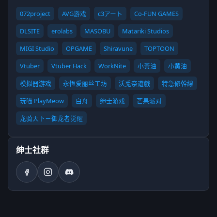
072project
AVG游戏
c3アート
Co-FUN GAMES
DLSITE
erolabs
MASOBU
Matariki Studios
MIGI Studio
OPGAME
Shiravune
TOPTOON
Vtuber
Vtuber Hack
WorkNite
小黃油
小黄油
模拟器游戏
永恆爱丽丝工坊
沃兎奈遊戲
特急修幹線
玩喵 PlayMeow
白舟
绅士游戏
芒果派对
龙骑天下－御龙者觉醒
绅士社群