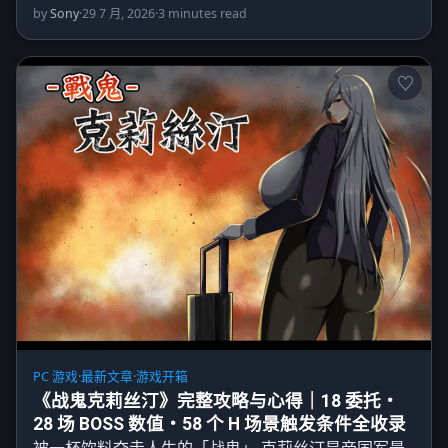
by
Sony
·
29 7 月, 2026
·
3 minutes read
PC 游戏
·
最新文章
·
游戏开箱
《战鬼克莉丝汀》完整攻略与心得｜18 委托・
28 场 BOSS 数值・58 个 H 场景触发条件全收录
被一杯饮料夺走人生的「战鬼」 克莉丝汀是帝国军最