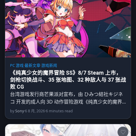
PC 游戏
·
最新文章
·
游戏新闻
《纯真少女的魔界冒险 SS》8/7 Steam 上市，
剑枪切换战斗、35 张地图、32 种敌人与 37 张战
败 CG
台湾游戏发行商芒果派对宣布，由 ひみつ結社キジネ
コ 开发的成人向 3D 动作冒险游戏《纯真少女的魔界…
by
Sony
·
6 8 月, 2026
·
6 minutes read