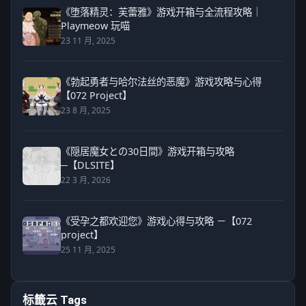
《堕落精灵：芙蕾雅》游戏开箱与全流程攻略｜
Playmeow 玩喵
23 11 月, 2025
《勃起勇者与哈尔法丝的恶魔》游戏攻略与心得
【072 Project】
23 8 月, 2025
《隠居魔女との30日間》游戏开箱与攻略
─【DLSITE】
22 3 月, 2026
《受孕之都欢迎您》游戏心得与攻略 －【072
project】
25 11 月, 2025
标籤云 Tags