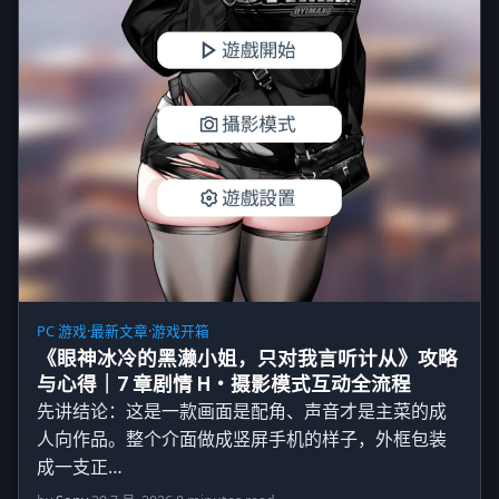
PC 游戏
·
最新文章
·
游戏开箱
《眼神冰冷的黑濑小姐，只对我言听计从》攻略
与心得｜7 章剧情 H・摄影模式互动全流程
先讲结论：这是一款画面是配角、声音才是主菜的成
人向作品。整个介面做成竖屏手机的样子，外框包装
成一支正…