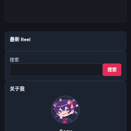
有容乃大，絕妙之詞，就是用在這位！ Beautiful face and big...
最新 Reel
—that d…
1.4K
搜索
搜索
关于我