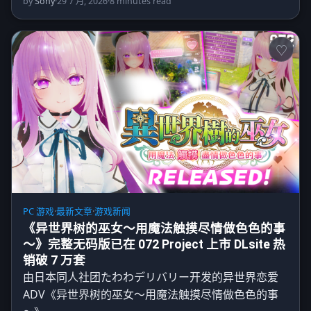
by
Sony
·
29 7 月, 2026
·
8 minutes read
PC 游戏
·
最新文章
·
游戏新闻
《异世界树的巫女～用魔法触摸尽情做色色的事
～》完整无码版已在 072 Project 上市 DLsite 热
销破 7 万套
由日本同人社团たわわデリバリー开发的异世界恋爱
ADV《异世界树的巫女～用魔法触摸尽情做色色的事