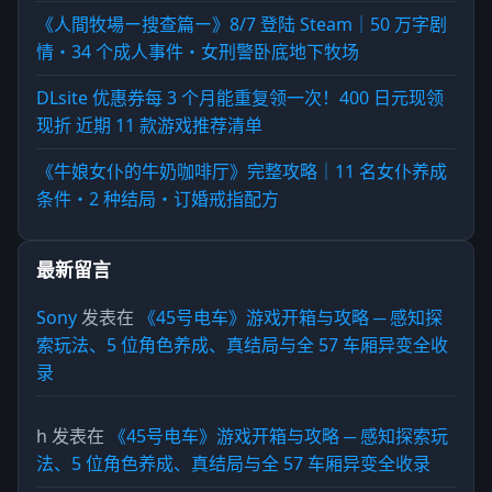
《人間牧場ー搜查篇ー》8/7 登陆 Steam｜50 万字剧
情・34 个成人事件・女刑警卧底地下牧场
DLsite 优惠券每 3 个月能重复领一次！400 日元现领
现折 近期 11 款游戏推荐清单
《牛娘女仆的牛奶咖啡厅》完整攻略｜11 名女仆养成
条件・2 种结局・订婚戒指配方
最新留言
Sony
发表在
《45号电车》游戏开箱与攻略 ─ 感知探
索玩法、5 位角色养成、真结局与全 57 车厢异变全收
录
h
发表在
《45号电车》游戏开箱与攻略 ─ 感知探索玩
法、5 位角色养成、真结局与全 57 车厢异变全收录