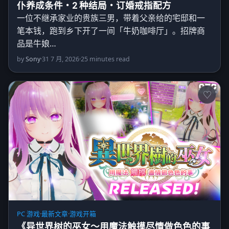
仆养成条件・2 种结局・订婚戒指配方
一位不继承家业的贵族三男，带着父亲给的宅邸和一
笔本钱，跑到乡下开了一间「牛奶咖啡厅」。招牌商
品是牛娘…
by
Sony
·
31 7 月, 2026
·
25 minutes read
PC 游戏
·
最新文章
·
游戏开箱
《异世界树的巫女～用魔法触摸尽情做色色的事