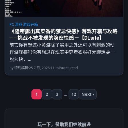
PC 游戏
·
游戏开箱
《隐密露出真菜香的禁忌快感》游戏开箱与攻略
——挑战不被发现的隐密快感－【DLsite】
前言你有想过小黄游除了实用之外还可以有刺激的动
作游戏感吗你有想过在现实中穿着衣服好无聊想要一
脱为快，…
by
特約編輯
·
25 7 月, 2026
·
11 minutes read
1
2
3
…
12
Next ›
玩一下，赞助我们继续前进