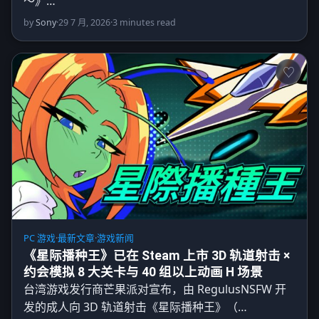
～》…
by
Sony
·
29 7 月, 2026
·
3 minutes read
PC 游戏
·
最新文章
·
游戏新闻
《星际播种王》已在 Steam 上市 3D 轨道射击 ×
约会模拟 8 大关卡与 40 组以上动画 H 场景
台湾游戏发行商芒果派对宣布，由 RegulusNSFW 开
发的成人向 3D 轨道射击《星际播种王》（…