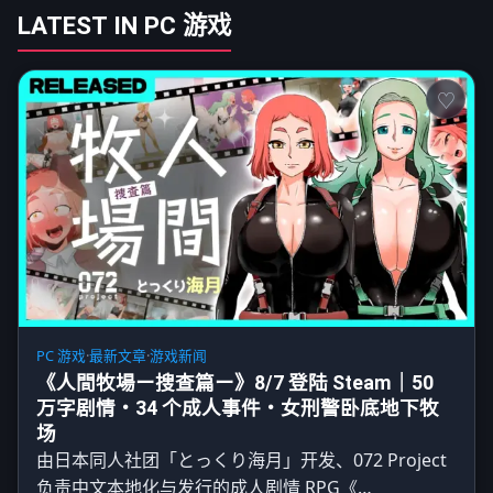
LATEST IN PC 游戏
PC 游戏
·
最新文章
·
游戏新闻
《人間牧場ー搜查篇ー》8/7 登陆 Steam｜50
万字剧情・34 个成人事件・女刑警卧底地下牧
场
由日本同人社团「とっくり海月」开发、072 Project
负责中文本地化与发行的成人剧情 RPG《…