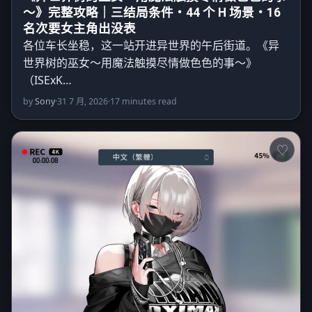
～》完整攻略｜三结局条件・44 个 H 场景・16
名次要女主角出没表
各位车长坐稳，这一站开进异世界的午后街道。《异
世界树的巫女～用魔法触摸尽情做色色的事～》
（ISExK…
by
Sony
·
31 7 月, 2026
·
17 minutes read