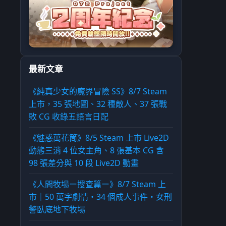
最新文章
《純真少女的魔界冒險 SS》8/7 Steam
上市，35 張地圖、32 種敵人、37 張戰
敗 CG 收錄五語言日配
《魅惑萬花筒》8/5 Steam 上市 Live2D
動態三消 4 位女主角、8 張基本 CG 含
98 張差分與 10 段 Live2D 動畫
《人間牧場ー搜查篇ー》8/7 Steam 上
市｜50 萬字劇情・34 個成人事件・女刑
警臥底地下牧場