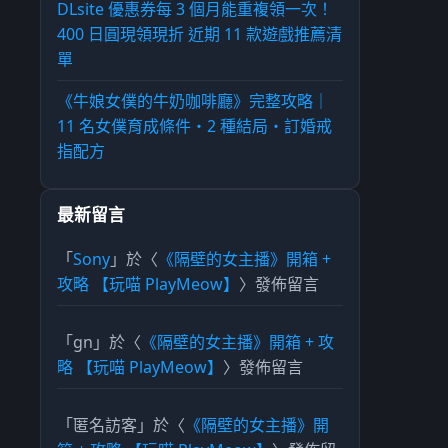
DLsite 優惠券每 3 個月能重複領一次！
400 日圓現領現折 近期 11 款遊戲推薦清
單
《牛娘女僕的牛奶咖啡廳》完整攻略｜
11 名女僕育成條件・2 種結局・訂婚戒
指配方
最新留言
「
Sony
」於〈
《隔壁的女主播》開箱 +
攻略 【玩喵 PlayMeow】
〉發佈留言
「
gn
」於〈
《隔壁的女主播》開箱 + 攻
略 【玩喵 PlayMeow】
〉發佈留言
「
匿名訪客
」於〈
《隔壁的女主播》開