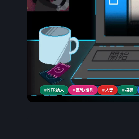
#
NTR搶人
#
巨乳/爆乳
#
人妻
#
搞笑
PC 遊戲
《社群審查DX》遊