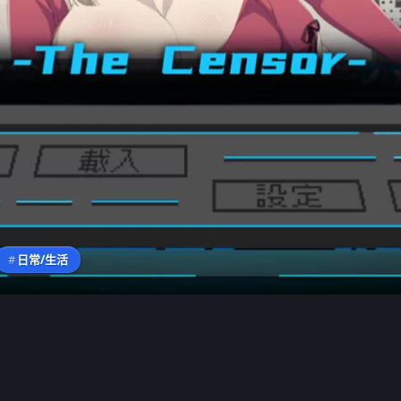
#
日常/生活
戲開箱與攻略 ─【芒果派對