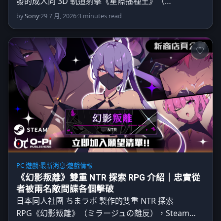
發的成人向 3D 軌道射擊《星際播種王》（…
by
Sony
·
29 7 月, 2026
·
3 minutes read
PC 遊戲
·
最新消息
·
遊戲情報
《幻影叛離》雙重 NTR 探索 RPG 介紹｜忠實從
者被兩名敵間諜各個擊破
日本同人社團 ちまラボ 製作的雙重 NTR 探索
RPG《幻影叛離》（ミラージュの離反），Steam…