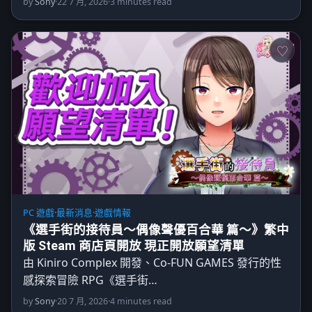
by
Sony
·
22 7 月, 2026
·
3 minutes read
PC 遊戲
·
最新消息
·
遊戲情報
《選手街的接待員～偶像聲優百合華 篇～》繁中
版 Steam 商店頁開放 現正開放願望清單
由 Kiniro Complex 開發、Co-FUN GAMES 發行的性
感探索冒險 RPG《選手街…
by
Sony
·
20 7 月, 2026
·
4 minutes read