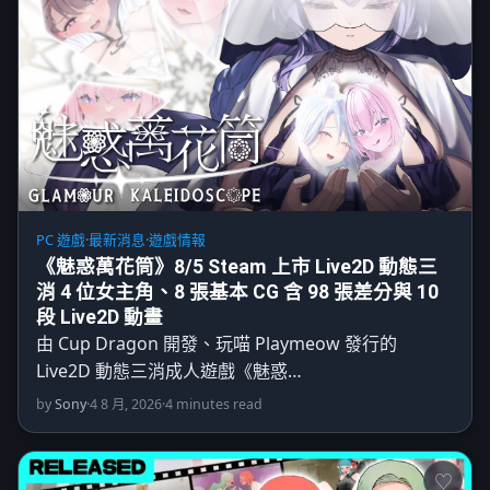
PC 遊戲
·
最新消息
·
遊戲情報
《魅惑萬花筒》8/5 Steam 上市 Live2D 動態三
消 4 位女主角、8 張基本 CG 含 98 張差分與 10
段 Live2D 動畫
由 Cup Dragon 開發、玩喵 Playmeow 發行的
Live2D 動態三消成人遊戲《魅惑…
by
Sony
·
4 8 月, 2026
·
4 minutes read