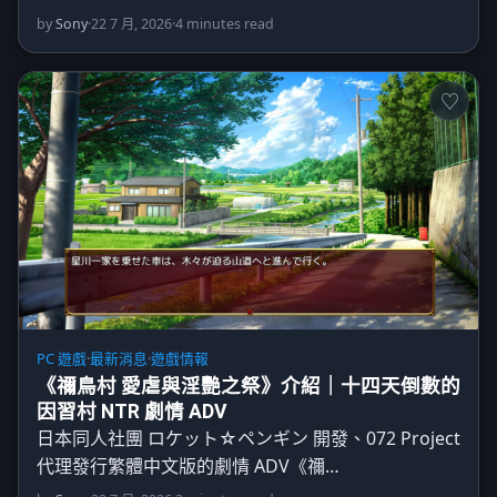
by
Sony
·
22 7 月, 2026
·
4 minutes read
PC 遊戲
·
最新消息
·
遊戲情報
《禰鳥村 愛虐與淫艷之祭》介紹｜十四天倒數的
因習村 NTR 劇情 ADV
日本同人社團 ロケット☆ペンギン 開發、072 Project
代理發行繁體中文版的劇情 ADV《禰…