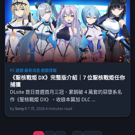
PC 遊戲
·
最新消息
·
遊戲情報
《聖核戰姫 DX》完整版介紹｜7 位聖核戰姫任你
捕獲
DLsite 首日首週首月三冠、累銷破 4 萬套的惡墮系名
作《聖核戰姫 DX》，收錄本篇加 DLC …
by
Sony
·
8 7 月, 2026
·
4 minutes read