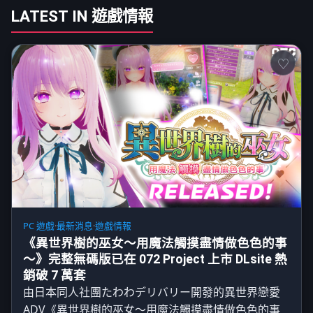
LATEST IN 遊戲情報
PC 遊戲
·
最新消息
·
遊戲情報
《異世界樹的巫女～用魔法觸摸盡情做色色的事
～》完整無碼版已在 072 Project 上市 DLsite 熱
銷破 7 萬套
由日本同人社團たわわデリバリー開發的異世界戀愛
ADV《異世界樹的巫女～用魔法觸摸盡情做色色的事