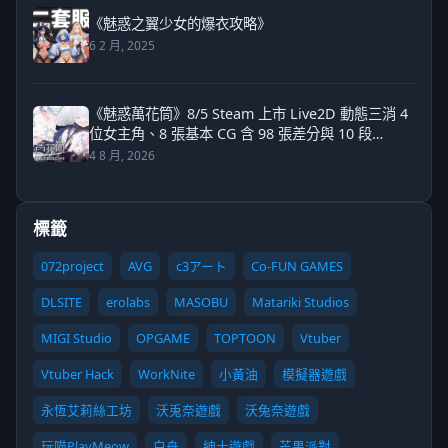
《魅惑之翼少女的爆衣攻略》
6 2 月, 2025
《魅惑萬花筒》8/5 Steam 上市 Live2D 動態三消 4
位女主角、8 張基本 CG 含 98 張差分與 10 段
Live2D 動畫
4 8 月, 2026
標籤
072project
AVG
c3アート
Co-FUN GAMES
DLSITE
erolabs
MASOBU
Matariki Studios
MIGI Studio
OPGAME
TOPTOON
Vtuber
Vtuber Hack
WorkNite
小黃油
模擬器遊戲
永恆艾莉絲工坊
沃兎奈遊戲
沃兔奈遊戲
玩喵PlayMeow
白舟
紳士遊戲
芒果派對