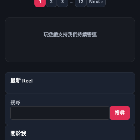
1
2
3
...
12
Next ›
玩遊戲支持我們持續營運
第一次有主要ＮＰＣ可以用..我嚇到了ＱＱ （好喜歡啊啊啊！）
最新 Reel
It’s the first time…
840
搜尋
搜尋
關於我