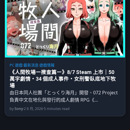
PC 遊戲
·
最新消息
·
遊戲情報
《人間牧場ー搜查篇ー》8/7 Steam 上市｜50
萬字劇情・34 個成人事件・女刑警臥底地下牧
場
由日本同人社團「とっくり海月」開發、072 Project
負責中文在地化與發行的成人劇情 RPG《…
by
Sony
·
2 8 月, 2026
·
5 minutes read