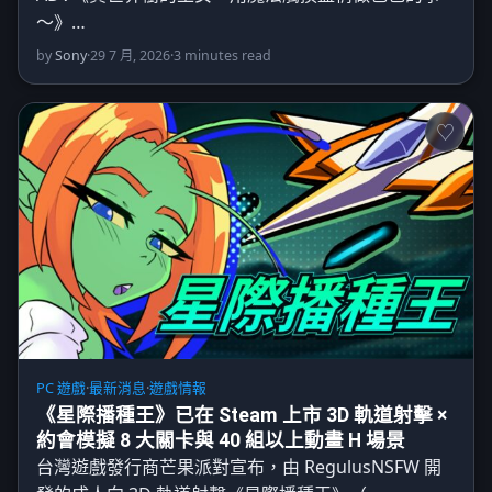
～》…
by
Sony
·
29 7 月, 2026
·
3 minutes read
PC 遊戲
·
最新消息
·
遊戲情報
《星際播種王》已在 Steam 上市 3D 軌道射擊 ×
約會模擬 8 大關卡與 40 組以上動畫 H 場景
台灣遊戲發行商芒果派對宣布，由 RegulusNSFW 開