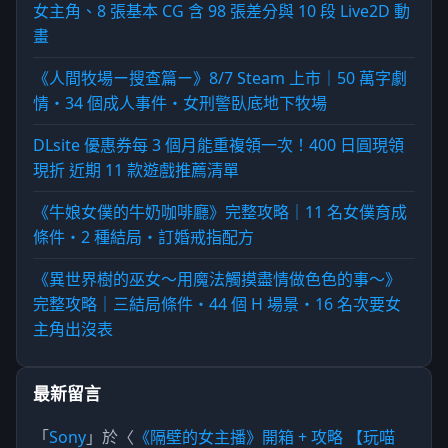
女主角、8 張基本 CG 含 98 張差分與 10 段 Live2D 動
畫
《人間牧場ー搜查篇ー》8/7 Steam 上市｜50 萬字劇
情・34 個成人事件・女刑警臥底地下牧場
DLsite 優惠券每 3 個月能重複領一次！400 日圓現領
現折 近期 11 款遊戲推薦清單
《牛娘女僕的牛奶咖啡廳》完整攻略｜11 名女僕育成
條件・2 種結局・訂婚戒指配方
《異世界樹的巫女～用魔法觸摸盡情做色色的事～》
完整攻略｜三結局條件・44 個 H 場景・16 名次要女
主角出沒表
最新留言
「
Sony
」於〈
《隔壁的女主播》開箱 + 攻略 【玩喵