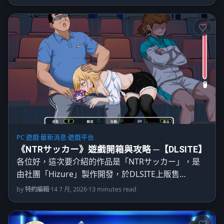
PC 遊戲
·
最新消息
·
遊戲平台
《NTRサッカー》遊戲開箱與攻略 ─【DLSITE】
各位好，這次要介紹的作品是「NTRサッカー」，是
由社團「Hizure」製作開發，於DLSITE上販售…
by
特約編輯
·
14 7 月, 2026
·
13 minutes read