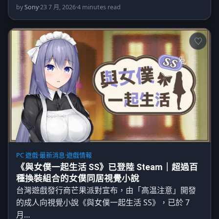
by
Sony
·
23 7 月, 2026
·
4 minutes read
PC 遊戲
·
最新消息
·
遊戲情報
《與女僕一起生活 SS》已登陸 Steam｜超過百
種換裝組合的女僕同居視覺小說
台灣遊戲發行商芒果派對宣布，由「高温注意」開發
的成人向視覺小說《與女僕一起生活 SS》，已於 7
月…