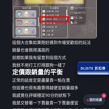
這個大合集如果剛好遇到市場受歡迎的玩法
銷量也會跳得滿高的
前期如果我有留意到這個方式
我就不用打工打得跟狗一樣了
DLISTE 折扣券
定價跟銷量的平衡
正常的話肯定是盡量貴一點在賣
但這邊也很有趣賣得越便宜銷量越多
我感覺在評級穩定90分的狀態下
0
我的收藏
我是交替著一下賣最貴一下賣最便宜