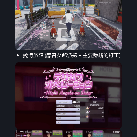
愛情旅館 (應召女郎派遣 – 主要賺錢的打工)