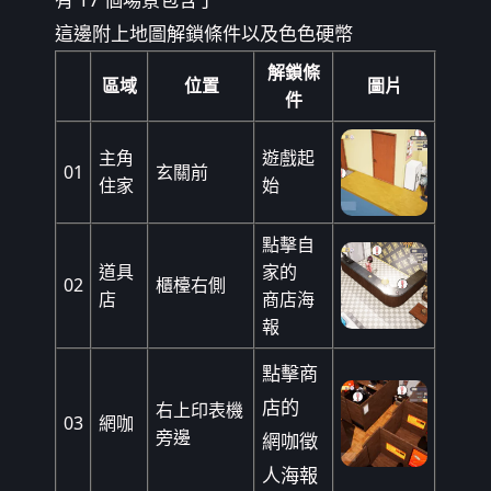
這邊附上地圖解鎖條件以及色色硬幣
解鎖條
區域
位置
圖片
件
主角
遊戲起
01
玄關前
住家
始
點擊自
道具
家的
02
櫃檯右側
店
商店海
報
點擊商
店的
右上印表機
03
網咖
旁邊
網咖徵
人海報