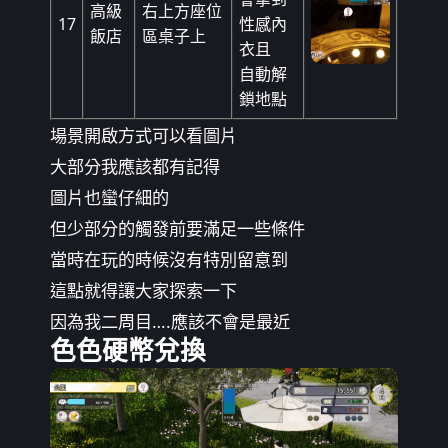
高級
右上方座位
17
性感內
飯店
區桌子上
衣且
自動解
鎖地點
場景開啟方式可以看圖片
大部分我應該都有記得
圖片也蠻仔細的
但少部分的觸發前要滿足一些條件
當時在玩的時候沒有特別留意到
這點就得讓大家探索一下
因為我二周目….應該不會是最近
色色硬幣兌換