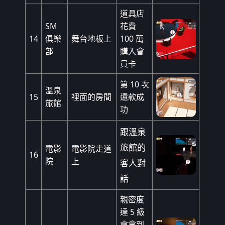
道具店
SM
花費
14
俱樂
舞台地板上
100 萬
部
購入會
員卡
第 10 次
溫泉
15
裡面的房間
還款成
旅館
功
跟溫泉
旅館的
電影
電影院走道
16
院
上
客人對
話
親密度
達 5 級
會拿到