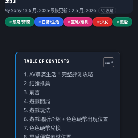
對】
By
Sony
·
13 6 月, 2025
·
最後更新：2 5 月, 2026
收藏
#
頹廢/背德
#
日常/生活
#
巨乳/爆乳
#
少女
#
恩愛
TABLE OF CONTENTS
AV導演生活！完整評測攻略
結論推薦
前言
遊戲開局
遊戲玩法
遊戲場所介紹 + 色色硬幣出現位置
色色硬幣兌換
靈感便當素材位置