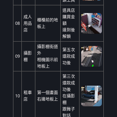
鎖工具
道具店
成人
購買金
櫃檯前的地
08
用品
額
板上
店
達到後
解鎖
攝影棚街道
第五次
攝影
外
09
還款成
棚
相機圖示前
功後
地板上
第三次
還款成
功後
租車
第一個畫面
10
在攝影
店
右邊地板上
棚
跟舞子
對話