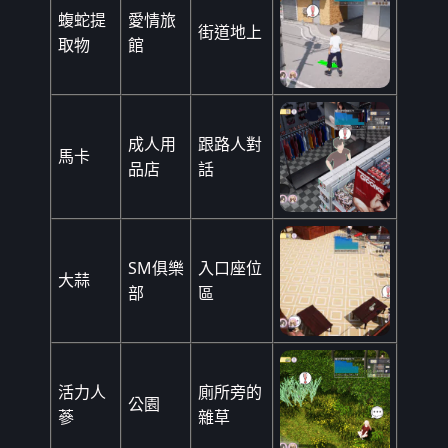
蝮蛇提
愛情旅
街道地上
取物
館
成人用
跟路人對
馬卡
品店
話
SM俱樂
入口座位
大蒜
部
區
活力人
廁所旁的
公園
蔘
雜草