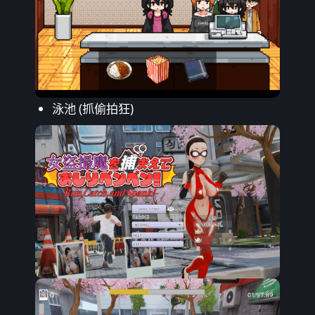
泳池 (抓偷拍狂)