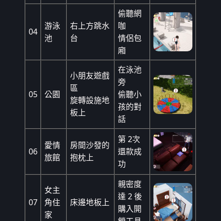
偷聽網
游泳
右上方跳水
咖
04
池
台
情侶包
廂
在泳池
小朋友遊戲
旁
區
05
公園
偷聽小
旋轉設施地
孩的對
板上
話
第 2次
愛情
房間沙發的
06
還款成
旅館
抱枕上
功
親密度
女主
達 2 後
07
角住
床邊地板上
購入開
家