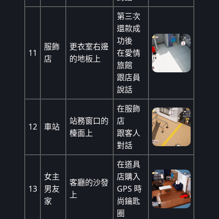
第三次
還款成
功後
服飾
更衣室右邊
11
在愛情
店
的地板上
旅館
跟店員
說話
在服飾
站務窗口的
店
12
車站
檯面上
跟客人
對話
在道具
女主
店購入
客廳的沙發
13
男友
GPS 時
上
家
尚鑰匙
圈