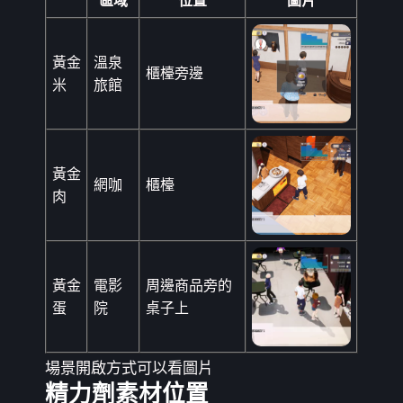
黃金
溫泉
櫃檯旁邊
米
旅館
黃金
網咖
櫃檯
肉
黃金
電影
周邊商品旁的
蛋
院
桌子上
場景開啟方式可以看圖片
精力劑素材位置